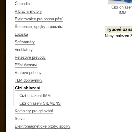
Čerpadla
Cizí chlaze
Vibrační motory
IMM
Elektroválce pro pohon pásů
Řemenice, spojky a pouzdra
Typové ozna
Ložiska
Nebyl nalezen 
Softstartéry
Ventilátory
Řetězové převody
Příslušenství
Vratové pohony
TLM dopravníky
Cizí chlazení
Cizí chlazení IMM
Cizí chlazení SIEMENS
Komplety pro grilování
Servis
Elektromagnetické brzdy, spojky