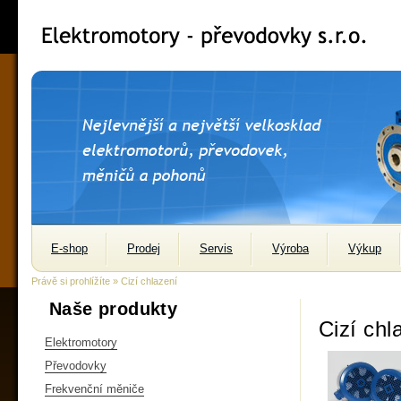
E-shop
Prodej
Servis
Výroba
Výkup
Právě si prohlížíte » Cizí chlazení
Naše produkty
Cizí chl
Elektromotory
Převodovky
Frekvenční měniče