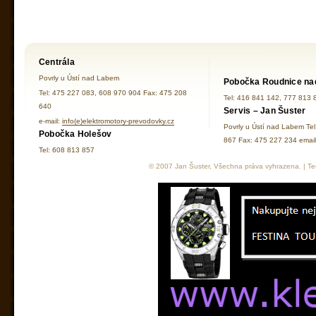
Centrála
Povrly u Ústí nad Labem
Pobočka Roudnice na
Tel: 475 227 083, 608 970 904 Fax: 475 208
Tel: 416 841 142, 777 813 
640
Servis – Jan Šuster
e-mail:
info(e)elektromotory-prevodovky.cz
Povrly u Ústí nad Labem Te
Pobočka Holešov
867 Fax: 475 227 234 ema
Tel: 608 813 857
© 2007 Jan Šuster, Všechna práva vyhrazena. | Tec