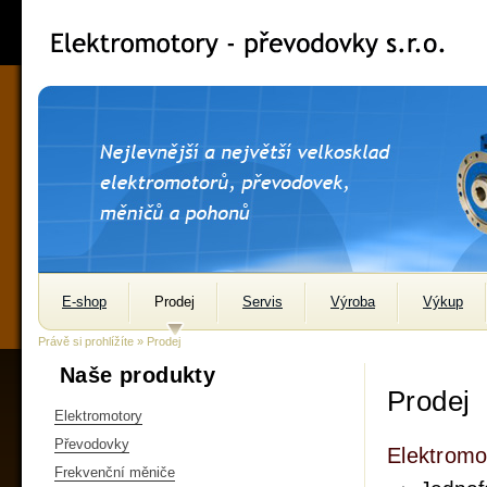
E-shop
Prodej
Servis
Výroba
Výkup
Právě si prohlížíte » Prodej
Naše produkty
Prodej
Elektromotory
Převodovky
Elektromo
Frekvenční měniče