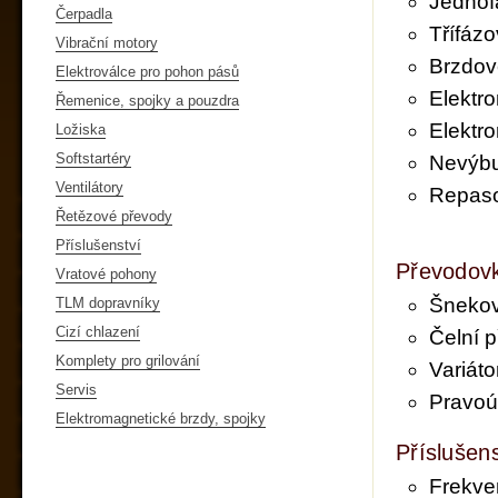
Jednof
Čerpadla
Třífázo
Vibrační motory
Brzdov
Elektroválce pro pohon pásů
Elektr
Řemenice, spojky a pouzdra
Elektr
Ložiska
Softstartéry
Nevýbu
Ventilátory
Repaso
Řetězové převody
Příslušenství
Převodov
Vratové pohony
Šnekov
TLM dopravníky
Cizí chlazení
Čelní 
Komplety pro grilování
Variáto
Servis
Pravoú
Elektromagnetické brzdy, spojky
Příslušens
Frekve