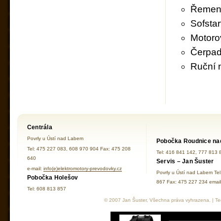
Řemeni
Sofstar
Motoro
Čerpad
Ruční 
Centrála
Povrly u Ústí nad Labem
Pobočka Roudnice na
Tel: 475 227 083, 608 970 904 Fax: 475 208
Tel: 416 841 142, 777 813 
640
Servis – Jan Šuster
e-mail:
info(e)elektromotory-prevodovky.cz
Povrly u Ústí nad Labem Te
Pobočka Holešov
867 Fax: 475 227 234 ema
Tel: 608 813 857
© 2007 Jan Šuster, Všechna práva vyhrazena. | Tec