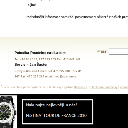
- a jiné
Podrobnější informace Vám rádi poskytneme v některé z našich pr
Fráze:
Pobočka Roudnice nad Labem
Tel: 416 841 142, 777 813 855 Fax: 416 841 142
Servis – Jan Šuster
Povrly u Ústí nad Labem Tel: 475 227 001, 777 813
867 Fax: 475 227 234 email: nmp@seznam.cz
Šuster, Všechna práva vyhrazena. | Technicky zajišťuje
Simplia.cz
. |
Obchodní podmínky
|
Záruč