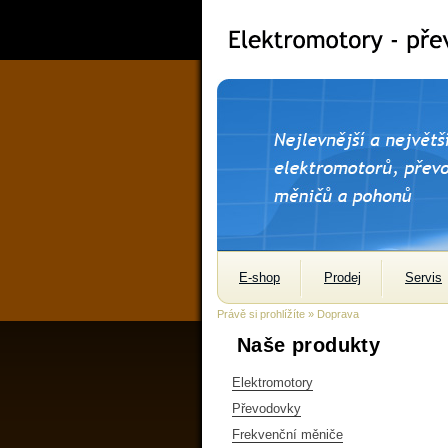
E-shop
Prodej
Servis
Právě si prohlížíte » Doprava
Naše produkty
Elektromotory
Převodovky
Frekvenční měniče