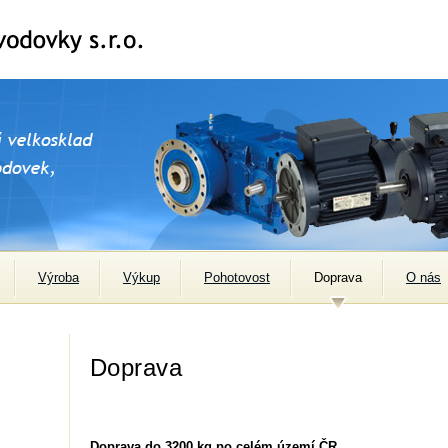
Výroba
Výkup
Pohotovost
Doprava
O nás
Doprava
Doprava do 3200 kg po celém území ČR