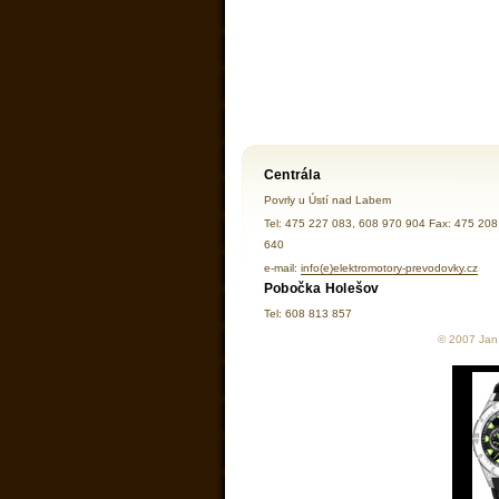
Centrála
Povrly u Ústí nad Labem
Tel: 475 227 083, 608 970 904 Fax: 475 208
640
e-mail:
info(e)elektromotory-prevodovky.cz
Pobočka Holešov
Tel: 608 813 857
© 2007 Jan 