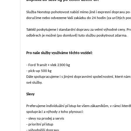
Služba Nonstop pohotovost nabízí mimo jiné i expresní dopravu po 
doručíme nebo odvezeme Vaši zakázku do 24 hodin (za určitých pod
Taktéž poskytujeme i standardní dopravu za velmi výhodné ceny. Pro 
odběrech je možné (po domluvě) tuto službu poskytnout zdarma.
Pro naše služby využíváme těchto vozidel:
- Ford Transit + vlek 2300 kg
- pick-up 500 kg
Dále spolupracujeme i s jinými dopravními společnostmi, které nám
své služby.
Slevy
Preferujeme individuální přístup ke všem zákazníkům, v rámci které
spolupráci a výhody z toho plynoucí:
- slevy na prodej a servis
- prioritní přístup
- výhodnější dopravu