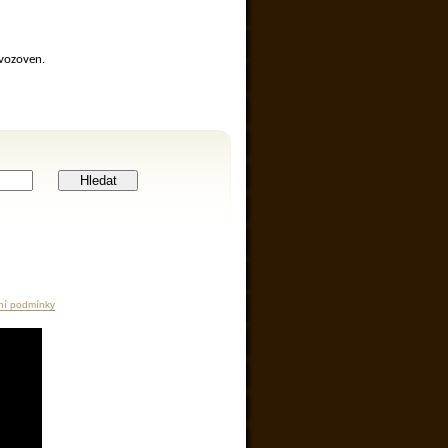
ovozoven.
Hledat
ní podmínky