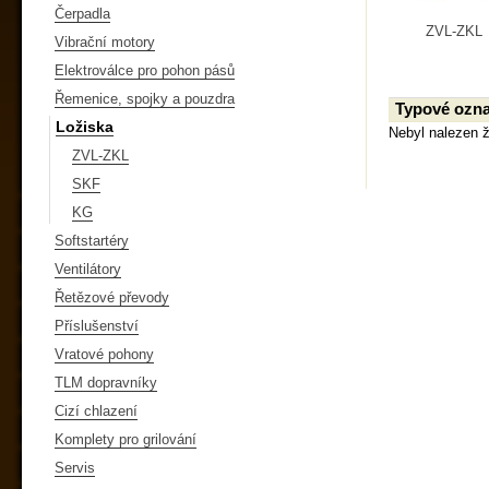
Čerpadla
ZVL-ZKL
Vibrační motory
Elektroválce pro pohon pásů
Řemenice, spojky a pouzdra
Typové ozna
Ložiska
Nebyl nalezen 
ZVL-ZKL
SKF
KG
Softstartéry
Ventilátory
Řetězové převody
Příslušenství
Vratové pohony
TLM dopravníky
Cizí chlazení
Komplety pro grilování
Servis