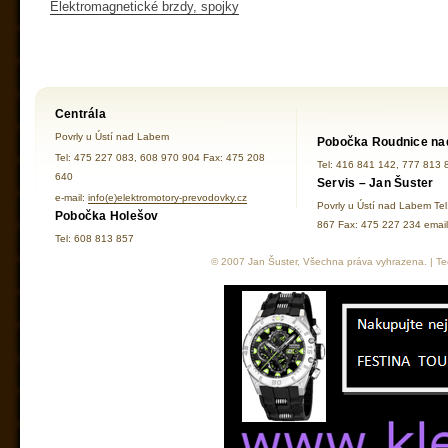
Elektromagnetické brzdy, spojky
Centrála
Povrly u Ústí nad Labem
Pobočka Roudnice na
Tel: 475 227 083, 608 970 904 Fax: 475 208
Tel: 416 841 142, 777 813 
640
Servis – Jan Šuster
e-mail:
info(e)elektromotory-prevodovky.cz
Povrly u Ústí nad Labem Te
Pobočka Holešov
867 Fax: 475 227 234 ema
Tel: 608 813 857
© 2007 Jan Šuster, Všechna práva vyhrazena. | Tec