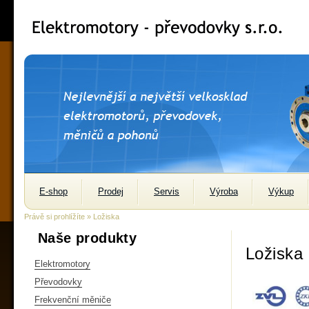
E-shop
Prodej
Servis
Výroba
Výkup
Právě si prohlížíte » Ložiska
Naše produkty
Ložiska
Elektromotory
Převodovky
Frekvenční měniče