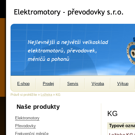
E-shop
Prodej
Servis
Výroba
Výkup
Právě si prohlížíte »
Ložiska
» KG
Naše produkty
KG
Elektromotory
Typové ozna
Převodovky
Frekvenční měniče