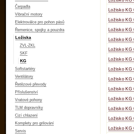
Ložisko KG
Čerpadla
Ložisko KG
Vibrační motory
Ložisko KG
Elektroválce pro pohon pásů
Ložisko KG
Řemenice, spojky a pouzdra
Ložiska
Ložisko KG
ZVL-ZKL
Ložisko KG
SKF
Ložisko KG
KG
Softstartéry
Ložisko KG
Ventilátory
Ložisko KG
Řetězové převody
Ložisko KG
Příslušenství
Ložisko KG
Vratové pohony
TLM dopravníky
Ložisko KG 
Cizí chlazení
Ložisko KG
Komplety pro grilování
Ložisko KG
Servis