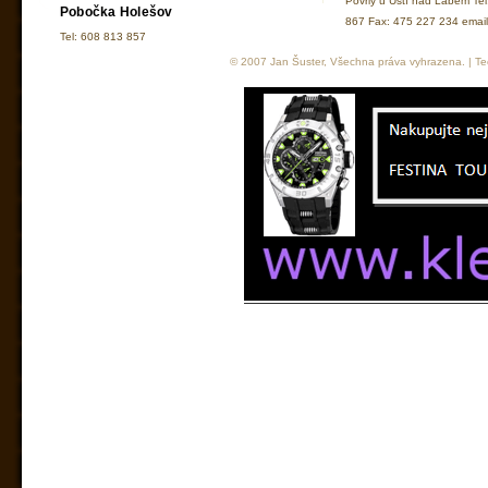
Povrly u Ústí nad Labem Te
Pobočka Holešov
867 Fax: 475 227 234 ema
Tel: 608 813 857
© 2007 Jan Šuster, Všechna práva vyhrazena. | Tec