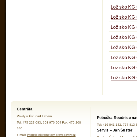
Ložisko KG
Ložisko KG
Ložisko KG
Ložisko KG
Ložisko KG
Ložisko KG
Ložisko KG
Ložisko KG
Centrála
Povrly u Ústí nad Labem
Pobočka Roudnice na
Tel: 475 227 083, 608 970 904 Fax: 475 208
Tel: 416 841 142, 777 813 
640
Servis – Jan Šuster
e-mail:
info(e)elektromotory-prevodovky.cz