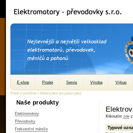
E-shop
Prodej
Servis
Výroba
Výkup
Právě si prohlížíte » Elektroválce pro pohon pásů
Naše produkty
Elektro
Elektromotory
Kliknutím
zde
zo
Převodovky
Typové ozna
Frekvenční měniče