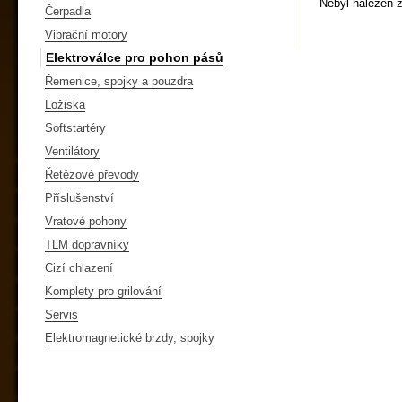
Nebyl nalezen 
Čerpadla
Vibrační motory
Elektroválce pro pohon pásů
Řemenice, spojky a pouzdra
Ložiska
Softstartéry
Ventilátory
Řetězové převody
Příslušenství
Vratové pohony
TLM dopravníky
Cizí chlazení
Komplety pro grilování
Servis
Elektromagnetické brzdy, spojky