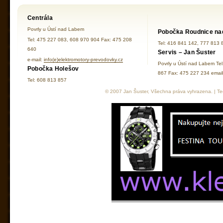
Centrála
Povrly u Ústí nad Labem
Pobočka Roudnice na
Tel: 475 227 083, 608 970 904 Fax: 475 208
Tel: 416 841 142, 777 813 
640
Servis – Jan Šuster
e-mail:
info(e)elektromotory-prevodovky.cz
Povrly u Ústí nad Labem Te
Pobočka Holešov
867 Fax: 475 227 234 ema
Tel: 608 813 857
© 2007 Jan Šuster, Všechna práva vyhrazena. | Tec