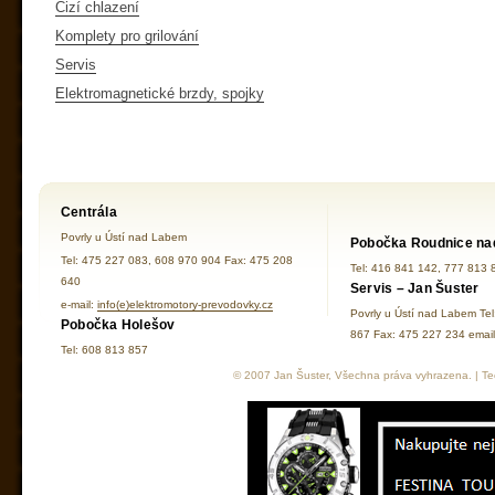
Cizí chlazení
Komplety pro grilování
Servis
Elektromagnetické brzdy, spojky
Centrála
Povrly u Ústí nad Labem
Pobočka Roudnice na
Tel: 475 227 083, 608 970 904 Fax: 475 208
Tel: 416 841 142, 777 813 
640
Servis – Jan Šuster
e-mail:
info(e)elektromotory-prevodovky.cz
Povrly u Ústí nad Labem Te
Pobočka Holešov
867 Fax: 475 227 234 ema
Tel: 608 813 857
© 2007 Jan Šuster, Všechna práva vyhrazena. | Tec