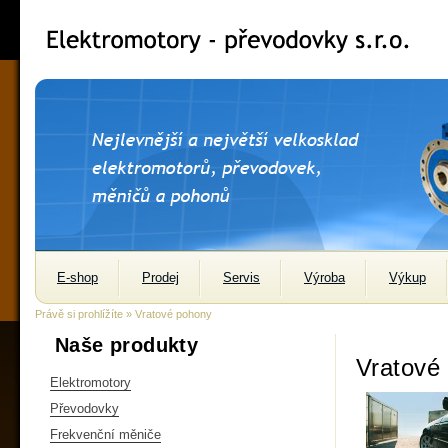
E-shop
Prodej
Servis
Výroba
Výkup
Právě si prohlížíte » Vratové pohony
Naše produkty
Vratové
Elektromotory
Převodovky
Frekvenční měniče