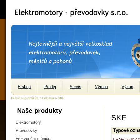
E-shop
Prodej
Servis
Výroba
Výkup
Právě si prohlížíte »
Ložiska
» SKF
Naše produkty
SKF
Elektromotory
Typové ozna
Převodovky
Frekvenční měniče