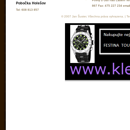
Povrly u Ústí nad Labem Te
Pobočka Holešov
867 Fax: 475 227 234 ema
Tel: 608 813 857
© 2007 Jan Šuster, Všechna práva vyhrazena. | Tec