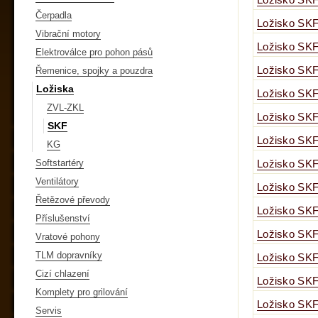
Ložisko SKF
Čerpadla
Ložisko SKF
Vibrační motory
Ložisko SKF
Elektroválce pro pohon pásů
Ložisko SKF
Řemenice, spojky a pouzdra
Ložiska
Ložisko SKF
ZVL-ZKL
Ložisko SKF
SKF
Ložisko SKF
KG
Softstartéry
Ložisko SKF
Ventilátory
Ložisko SKF
Řetězové převody
Ložisko SKF
Příslušenství
Ložisko SKF
Vratové pohony
TLM dopravníky
Ložisko SKF
Cizí chlazení
Ložisko SKF
Komplety pro grilování
Ložisko SKF
Servis