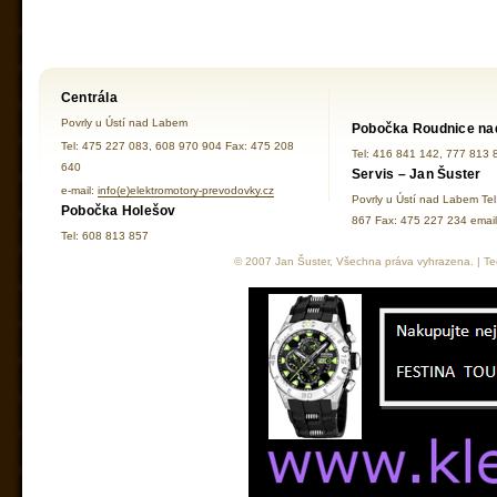
Centrála
Povrly u Ústí nad Labem
Pobočka Roudnice na
Tel: 475 227 083, 608 970 904 Fax: 475 208
Tel: 416 841 142, 777 813 
640
Servis – Jan Šuster
e-mail:
info(e)elektromotory-prevodovky.cz
Povrly u Ústí nad Labem Te
Pobočka Holešov
867 Fax: 475 227 234 ema
Tel: 608 813 857
© 2007 Jan Šuster, Všechna práva vyhrazena. | Tec