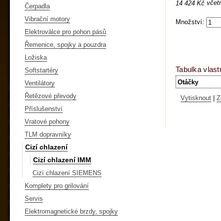
včet
14 424 Kč
Čerpadla
Vibrační motory
Množství:
Elektroválce pro pohon pásů
Řemenice, spojky a pouzdra
Ložiska
Tabulka vlast
Softstartéry
Otáčky
Ventilátory
Řetězové převody
Vytisknout
|
Z
Příslušenství
Vratové pohony
TLM dopravníky
Cizí chlazení
Cizí chlazení IMM
Cizí chlazení SIEMENS
Komplety pro grilování
Servis
Elektromagnetické brzdy, spojky