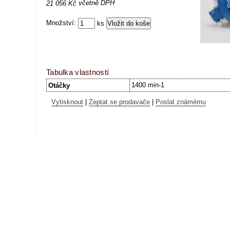
včetně DPH
21 056 Kč
Množství:
ks
Tabulka vlastností
1400 min-1
Otáčky
Vytisknout
|
Zeptat se prodavače
|
Poslat známému