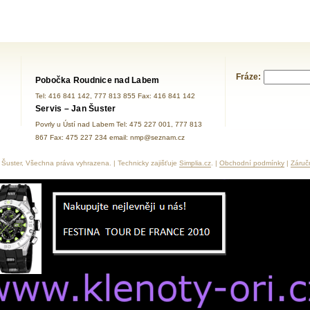
Fráze:
Pobočka Roudnice nad Labem
Tel: 416 841 142, 777 813 855 Fax: 416 841 142
Servis – Jan Šuster
Povrly u Ústí nad Labem Tel: 475 227 001, 777 813
867 Fax: 475 227 234 email: nmp@seznam.cz
Šuster, Všechna práva vyhrazena. | Technicky zajišťuje
Simplia.cz
. |
Obchodní podmínky
|
Záruč