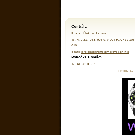
Centrála
Povrly u Ústí nad Labem
Tel: 475 227 083, 608 970 904 Fax: 475 208
640
e-mail:
info(e)elektromotory-prevodovky.cz
Pobočka Holešov
Tel: 608 813 857
© 2007 Jan 