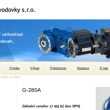
Výroba
Výkup
Pohotovost
Doprava
O nás
ení IMM
» G-280A
G-280A
Základní cena/ks:
(bez DPH)
17 402 Kč