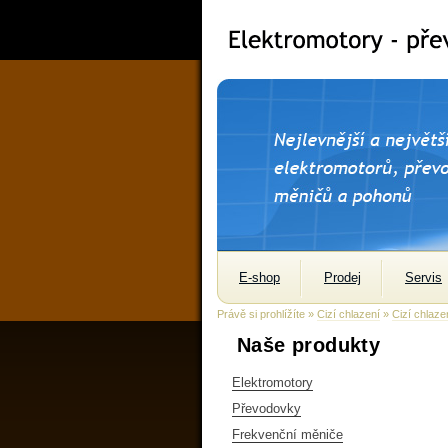
E-shop
Prodej
Servis
Právě si prohlížíte »
Cizí chlazení
»
Cizí chlaz
Naše produkty
Elektromotory
Převodovky
Frekvenční měniče