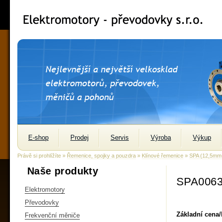
E-shop
Prodej
Servis
Výroba
Výkup
Právě si prohlížíte »
Řemenice, spojky a pouzdra
»
Klínové řemenice
»
SPA (12,5m
Naše produkty
SPA0063
Elektromotory
Převodovky
Základní cena
Frekvenční měniče