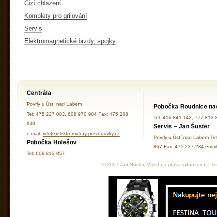
Cizí chlazení
Komplety pro grilování
Servis
Elektromagnetické brzdy, spojky
Centrála
Povrly u Ústí nad Labem
Pobočka Roudnice na
Tel: 475 227 083, 608 970 904 Fax: 475 208
Tel: 416 841 142, 777 813 
640
Servis – Jan Šuster
e-mail:
info(e)elektromotory-prevodovky.cz
Povrly u Ústí nad Labem Te
Pobočka Holešov
867 Fax: 475 227 234 ema
Tel: 608 813 857
© 2007 Jan Šuster, Všechna práva vyhrazena. | Tec