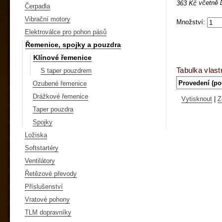
včetně
363 Kč
Čerpadla
Vibrační motory
Množství:
Elektroválce pro pohon pásů
Řemenice, spojky a pouzdra
Klínové řemenice
Tabulka vlast
S taper pouzdrem
Provedení (po
Ozubené řemenice
Drážkové řemenice
Vytisknout
|
Z
Taper pouzdra
Spojky
Ložiska
Softstartéry
Ventilátory
Řetězové převody
Příslušenství
Vratové pohony
TLM dopravníky