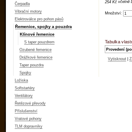
včetně
254 Kč
Čerpadla
Vibrační motory
Množství:
Elektroválce pro pohon pásů
Řemenice, spojky a pouzdra
Klínové řemenice
Tabulka vlast
S taper pouzdrem
Provedení (po
Ozubené řemenice
Drážkové řemenice
Vytisknout
|
Z
Taper pouzdra
Spojky
Ložiska
Softstartéry
Ventilátory
Řetězové převody
Příslušenství
Vratové pohony
TLM dopravníky