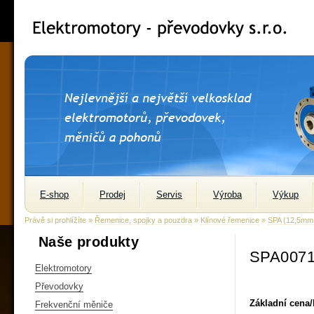
E-shop
Prodej
Servis
Výroba
Výkup
Právě si prohlížíte »
Řemenice, spojky a pouzdra
»
Klínové řemenice
»
SPA (12,5m
Naše produkty
SPA0071
Elektromotory
Převodovky
Základní cena
Frekvenční měniče