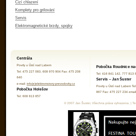
Cizí chlazení
Komplety pro grilování
Servis
Elektromagnetické brzdy, spojky
Centrála
Povrly u Ústí nad Labem
Pobočka Roudnice na
Tel: 475 227 083, 608 970 904 Fax: 475 208
Tel: 416 841 142, 777 813 
640
Servis – Jan Šuster
e-mail:
info(e)elektromotory-prevodovky.cz
Povrly u Ústí nad Labem Te
Pobočka Holešov
867 Fax: 475 227 234 ema
Tel: 608 813 857
© 2007 Jan Šuster, Všechna práva vyhrazena. | Tec