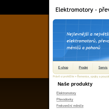
E-shop
Prodej
Servis
Právě si prohlížíte »
Řemenice, spojky a pouzd
Naše produkty
Elektromotory
Převodovky
Frekvenční měniče