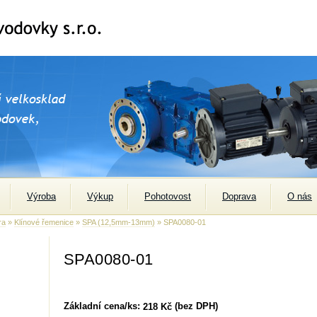
Výroba
Výkup
Pohotovost
Doprava
O nás
ra
»
Klínové řemenice
»
SPA (12,5mm-13mm)
» SPA0080-01
SPA0080-01
Základní cena/ks:
(bez DPH)
218 Kč