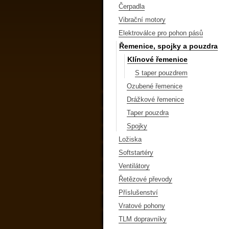
Čerpadla
Vibrační motory
Elektroválce pro pohon pásů
Řemenice, spojky a pouzdra
Klínové řemenice
S taper pouzdrem
Ozubené řemenice
Drážkové řemenice
Taper pouzdra
Spojky
Ložiska
Softstartéry
Ventilátory
Řetězové převody
Příslušenství
Vratové pohony
TLM dopravníky