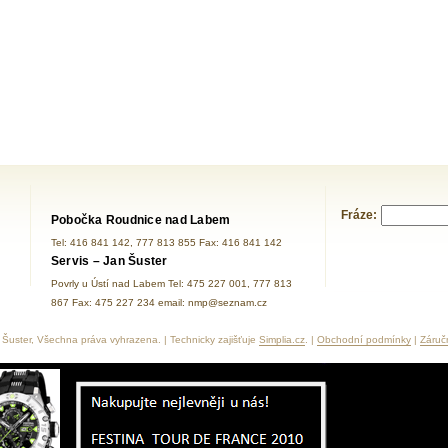
Fráze:
Pobočka Roudnice nad Labem
Tel: 416 841 142, 777 813 855 Fax: 416 841 142
Servis – Jan Šuster
Povrly u Ústí nad Labem Tel: 475 227 001, 777 813
867 Fax: 475 227 234 email: nmp@seznam.cz
Šuster, Všechna práva vyhrazena. | Technicky zajišťuje
Simplia.cz
. |
Obchodní podmínky
|
Záruč