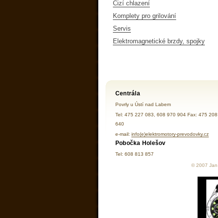
Cizí chlazení
Komplety pro grilování
Servis
Elektromagnetické brzdy, spojky
Centrála
Povrly u Ústí nad Labem
Tel: 475 227 083, 608 970 904 Fax: 475 208
640
e-mail:
info(e)elektromotory-prevodovky.cz
Pobočka Holešov
Tel: 608 813 857
© 2007 Jan 