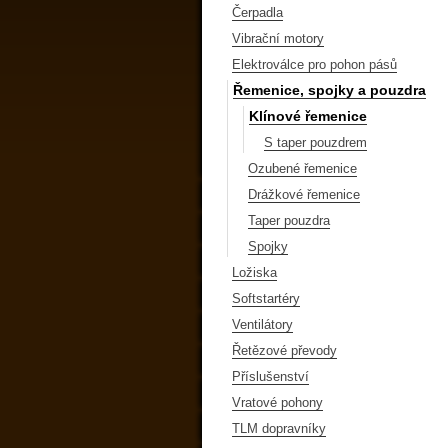
Čerpadla
Vibrační motory
Elektroválce pro pohon pásů
Řemenice, spojky a pouzdra
Klínové řemenice
S taper pouzdrem
Ozubené řemenice
Drážkové řemenice
Taper pouzdra
Spojky
Ložiska
Softstartéry
Ventilátory
Řetězové převody
Příslušenství
Vratové pohony
TLM dopravníky