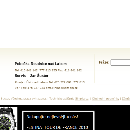
Fráze:
Pobočka Roudnice nad Labem
Tel: 416 841 142, 777 813 855 Fax: 416 841 142
Servis – Jan Šuster
Povrly u Ústí nad Labem Tel: 475 227 001, 777 813
867 Fax: 475 227 234 email: nmp@seznam.cz
Šuster, Všechna práva vyhrazena. | Technicky zajišťuje
Simplia.cz
. |
Obchodní podmínky
|
Záruč