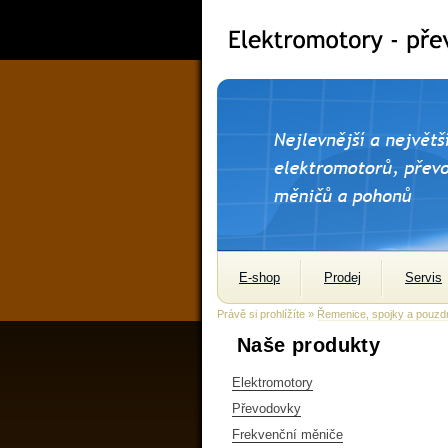
E-shop
Prodej
Servis
Právě si prohlížíte »
Řemenice, spojky a pouzd
Naše produkty
Elektromotory
Převodovky
Frekvenční měniče