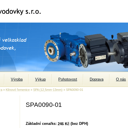
Výroba
Výkup
Pohotovost
Doprava
O nás
ra
»
Klínové řemenice
»
SPA (12,5mm-13mm)
» SPA0090-01
SPA0090-01
Základní cena/ks:
(bez DPH)
246 Kč