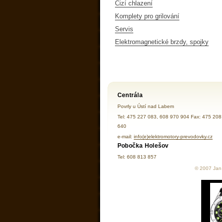
Cizí chlazení
Komplety pro grilování
Servis
Elektromagnetické brzdy, spojky
Centrála
Povrly u Ústí nad Labem
Tel: 475 227 083, 608 970 904 Fax: 475 208
640
e-mail:
info(e)elektromotory-prevodovky.cz
Pobočka Holešov
Tel: 608 813 857
© 2007 Jan 