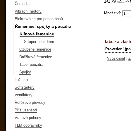
včetně
454 Kč
Čerpadla
Vibrační motory
Množství:
Elektroválce pro pohon pásů
Řemenice, spojky a pouzdra
Klínové řemenice
Tabulka vlast
S taper pouzdrem
Provedení (po
Ozubené řemenice
Drážkové řemenice
Vytisknout
|
Z
Taper pouzdra
Spojky
Ložiska
Softstartéry
Ventilátory
Řetězové převody
Příslušenství
Vratové pohony
TLM dopravníky