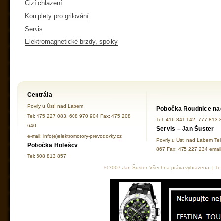
Cizí chlazení
Komplety pro grilování
Servis
Elektromagnetické brzdy, spojky
Centrála
Povrly u Ústí nad Labem
Pobočka Roudnice na
Tel: 475 227 083, 608 970 904 Fax: 475 208
Tel: 416 841 142, 777 813 
640
Servis – Jan Šuster
e-mail:
info(e)elektromotory-prevodovky.cz
Povrly u Ústí nad Labem Te
Pobočka Holešov
867 Fax: 475 227 234 ema
Tel: 608 813 857
© 2007 Jan Šuster, Všechna práva vyhrazena. | Tec