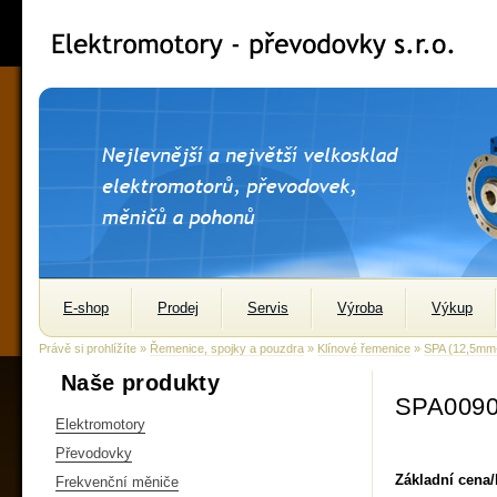
E-shop
Prodej
Servis
Výroba
Výkup
Právě si prohlížíte »
Řemenice, spojky a pouzdra
»
Klínové řemenice
»
SPA (12,5m
Naše produkty
SPA0090
Elektromotory
Převodovky
Základní cena
Frekvenční měniče