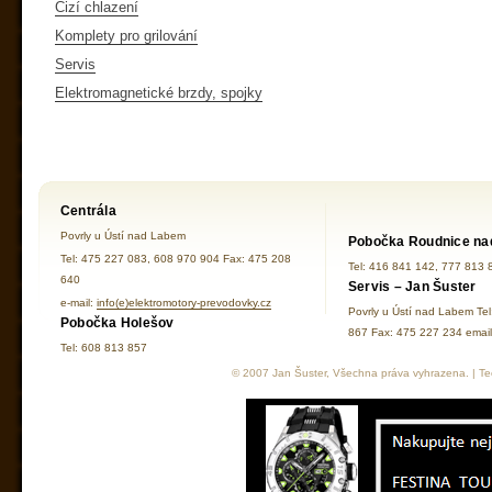
Cizí chlazení
Komplety pro grilování
Servis
Elektromagnetické brzdy, spojky
Centrála
Povrly u Ústí nad Labem
Pobočka Roudnice na
Tel: 475 227 083, 608 970 904 Fax: 475 208
Tel: 416 841 142, 777 813 
640
Servis – Jan Šuster
e-mail:
info(e)elektromotory-prevodovky.cz
Povrly u Ústí nad Labem Te
Pobočka Holešov
867 Fax: 475 227 234 ema
Tel: 608 813 857
© 2007 Jan Šuster, Všechna práva vyhrazena. | Tec