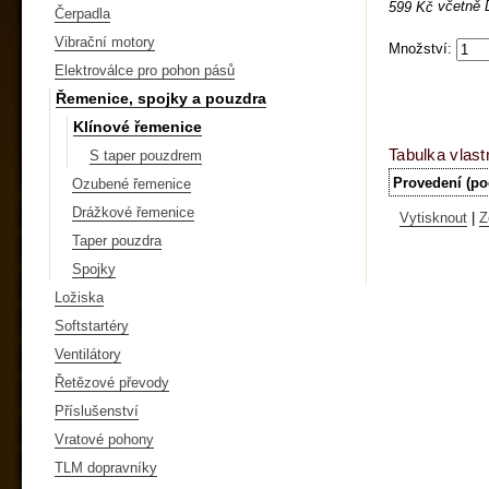
včetně
599 Kč
Čerpadla
Vibrační motory
Množství:
Elektroválce pro pohon pásů
Řemenice, spojky a pouzdra
Klínové řemenice
Tabulka vlast
S taper pouzdrem
Provedení (po
Ozubené řemenice
Drážkové řemenice
Vytisknout
|
Z
Taper pouzdra
Spojky
Ložiska
Softstartéry
Ventilátory
Řetězové převody
Příslušenství
Vratové pohony
TLM dopravníky