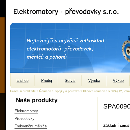
E-shop
Prodej
Servis
Výroba
Výkup
Právě si prohlížíte »
Řemenice, spojky a pouzdra
»
Klínové řemenice
»
SPA (12,5m
Naše produkty
SPA0090
Elektromotory
Převodovky
Základní cena
Frekvenční měniče