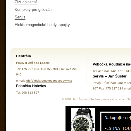
Cizí chlazení
Komplety pro grilování
Servis
Elektromagnetické brzdy, spojky
Centrála
Povrly u Ústí nad Labem
Pobočka Roudnice na
Tel: 475 227 083, 608 970 904 Fax: 475 208
Tel: 416 841 142, 777 813 
640
Servis – Jan Šuster
e-mail:
info(e)elektromotory-prevodovky.cz
Povrly u Ústí nad Labem Te
Pobočka Holešov
867 Fax: 475 227 234 ema
Tel: 608 813 857
© 2007 Jan Šuster, Všechna práva vyhrazena. | Tec