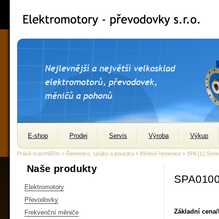
E-shop
Prodej
Servis
Výroba
Výkup
Právě si prohlížíte »
Řemenice, spojky a pouzdra
»
Klínové řemenice
»
SPA (12,5m
Naše produkty
SPA0100
Elektromotory
Převodovky
Základní cena
Frekvenční měniče