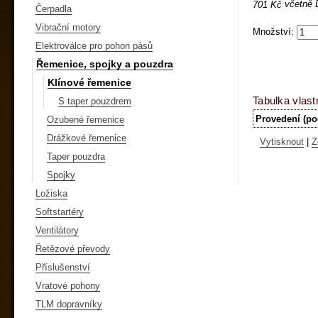
včetně
701 Kč
Čerpadla
Vibrační motory
Množství:
Elektroválce pro pohon pásů
Řemenice, spojky a pouzdra
Klínové řemenice
Tabulka vlast
S taper pouzdrem
Provedení (po
Ozubené řemenice
Drážkové řemenice
Vytisknout
|
Z
Taper pouzdra
Spojky
Ložiska
Softstartéry
Ventilátory
Řetězové převody
Příslušenství
Vratové pohony
TLM dopravníky