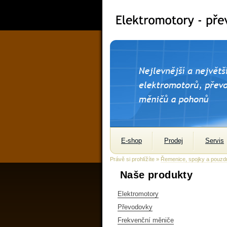
E-shop
Prodej
Servis
Právě si prohlížíte »
Řemenice, spojky a pouzd
Naše produkty
Elektromotory
Převodovky
Frekvenční měniče