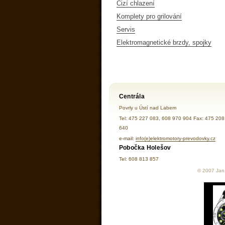
Cizí chlazení
Komplety pro grilování
Servis
Elektromagnetické brzdy, spojky
Centrála
Povrly u Ústí nad Labem
Tel: 475 227 083, 608 970 904 Fax: 475 208
640
e-mail:
info(e)elektromotory-prevodovky.cz
Pobočka Holešov
Tel: 608 813 857
© 2007 Jan 