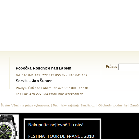
Fráze:
Pobočka Roudnice nad Labem
Tel: 416 841 142, 777 813 855 Fax: 416 841 142
Servis – Jan Šuster
Povrly u Ústí nad Labem Tel: 475 227 001, 777 813
867 Fax: 475 227 234 email: nmp@seznam.cz
Šuster, Všechna práva vyhrazena. | Technicky zajišťuje
Simplia.cz
. |
Obchodní podmínky
|
Záruč