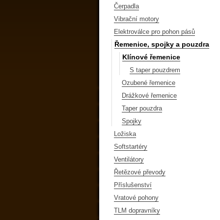
Čerpadla
Vibrační motory
Elektroválce pro pohon pásů
Řemenice, spojky a pouzdra
Klínové řemenice
S taper pouzdrem
Ozubené řemenice
Drážkové řemenice
Taper pouzdra
Spojky
Ložiska
Softstartéry
Ventilátory
Řetězové převody
Příslušenství
Vratové pohony
TLM dopravníky