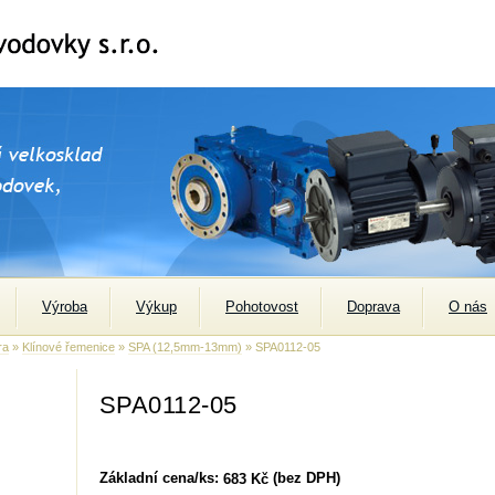
Výroba
Výkup
Pohotovost
Doprava
O nás
ra
»
Klínové řemenice
»
SPA (12,5mm-13mm)
» SPA0112-05
SPA0112-05
Základní cena/ks:
(bez DPH)
683 Kč