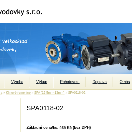
Výroba
Výkup
Pohotovost
Doprava
O nás
ra
»
Klínové řemenice
»
SPA (12,5mm-13mm)
» SPA0118-02
SPA0118-02
Základní cena/ks:
(bez DPH)
465 Kč