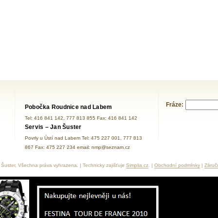
Fráze:
Pobočka Roudnice nad Labem
Tel: 416 841 142, 777 813 855 Fax: 416 841 142
Servis – Jan Šuster
Povrly u Ústí nad Labem Tel: 475 227 001, 777 813
867 Fax: 475 227 234 email: nmp@seznam.cz
Šuster, Všechna práva vyhrazena. | Technicky zajišťuje
Simplia.cz
. |
Obchodní podmínky
|
Záruč