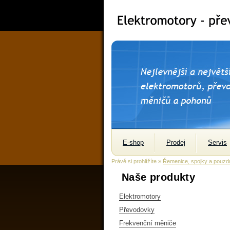
E-shop
Prodej
Servis
Právě si prohlížíte »
Řemenice, spojky a pouzd
Naše produkty
Elektromotory
Převodovky
Frekvenční měniče