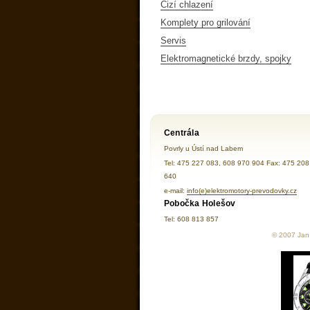
Cizí chlazení
Komplety pro grilování
Servis
Elektromagnetické brzdy, spojky
Centrála
Povrly u Ústí nad Labem
Tel: 475 227 083, 608 970 904 Fax: 475 208
640
e-mail:
info(e)elektromotory-prevodovky.cz
Pobočka Holešov
Tel: 608 813 857
© 2007 Jan 