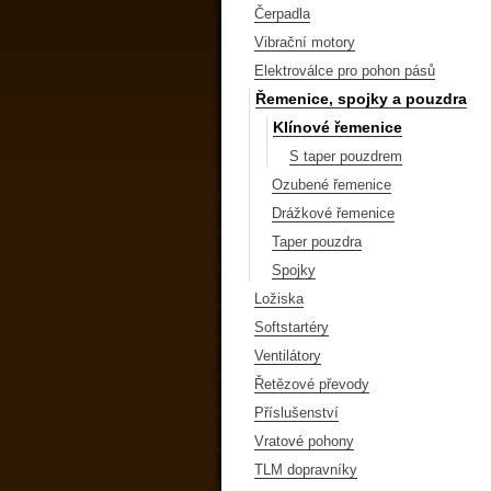
Čerpadla
Vibrační motory
Elektroválce pro pohon pásů
Řemenice, spojky a pouzdra
Klínové řemenice
S taper pouzdrem
Ozubené řemenice
Drážkové řemenice
Taper pouzdra
Spojky
Ložiska
Softstartéry
Ventilátory
Řetězové převody
Příslušenství
Vratové pohony
TLM dopravníky