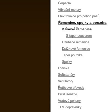
Čerpadla
Vibrační motory
Elektroválce pro pohon pásů
Řemenice, spojky a pouzdra
Klínové řemenice
S taper pouzdrem
Ozubené řemenice
Drážkové řemenice
Taper pouzdra
Spojky
Ložiska
Softstartéry
Ventilátory
Řetězové převody
Příslušenství
Vratové pohony
TLM dopravníky