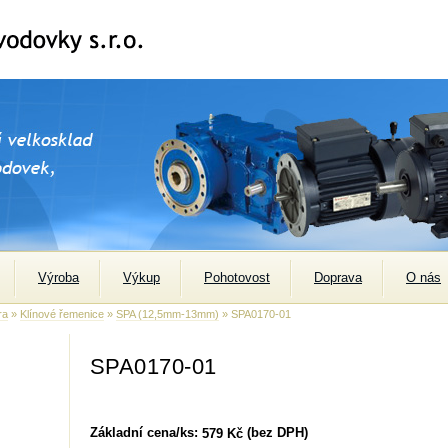
Výroba
Výkup
Pohotovost
Doprava
O nás
ra
»
Klínové řemenice
»
SPA (12,5mm-13mm)
» SPA0170-01
SPA0170-01
Základní cena/ks:
(bez DPH)
579 Kč