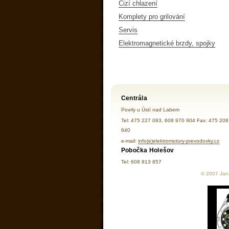
Cizí chlazení
Komplety pro grilování
Servis
Elektromagnetické brzdy, spojky
Centrála
Povrly u Ústí nad Labem
Tel: 475 227 083, 608 970 904 Fax: 475 208
640
e-mail:
info(e)elektromotory-prevodovky.cz
Pobočka Holešov
Tel: 608 813 857
© 2007 Jan 