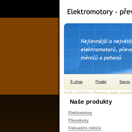
E-shop
Prodej
Servis
Právě si prohlížíte »
Řemenice, spojky a pouzd
Naše produkty
Elektromotory
Převodovky
Frekvenční měniče