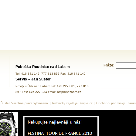
Fráze:
Pobočka Roudnice nad Labem
Tel: 416 841 142, 777 813 855 Fax: 416 841 142
Servis – Jan Šuster
Povrly u Ústí nad Labem Tel: 475 227 001, 777 813
867 Fax: 475 227 234 email: nmp@seznam.cz
Šuster, Všechna práva vyhrazena. | Technicky zajišťuje
Simplia.cz
. |
Obchodní podmínky
|
Záruč