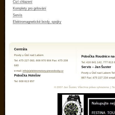
Cizí chlazení
Komplety pro grilování
Servis
Elektromagnetické brzdy, spojky
Centrála
Povrly u Ústí nad Labem
Pobočka Roudnice na
Tel: 475 227 083, 608 970 904 Fax: 475 208
Tel: 416 841 142, 777 813 
640
Servis – Jan Šuster
e-mail:
info(e)elektromotory-prevodovky.cz
Povrly u Ústí nad Labem Te
Pobočka Holešov
867 Fax: 475 227 234 ema
Tel: 608 813 857
© 2007 Jan Šuster, Všechna práva vyhrazena. | Tec