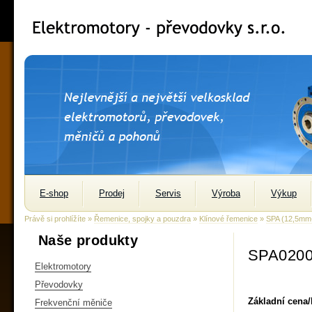
E-shop
Prodej
Servis
Výroba
Výkup
Právě si prohlížíte »
Řemenice, spojky a pouzdra
»
Klínové řemenice
»
SPA (12,5m
Naše produkty
SPA0200
Elektromotory
Převodovky
Základní cena
Frekvenční měniče