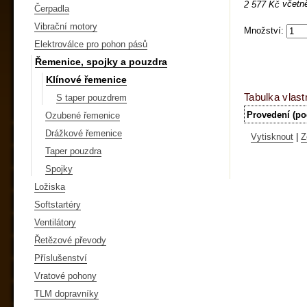
včetn
2 577 Kč
Čerpadla
Vibrační motory
Množství:
Elektroválce pro pohon pásů
Řemenice, spojky a pouzdra
Klínové řemenice
Tabulka vlast
S taper pouzdrem
Provedení (po
Ozubené řemenice
Drážkové řemenice
Vytisknout
|
Z
Taper pouzdra
Spojky
Ložiska
Softstartéry
Ventilátory
Řetězové převody
Příslušenství
Vratové pohony
TLM dopravníky