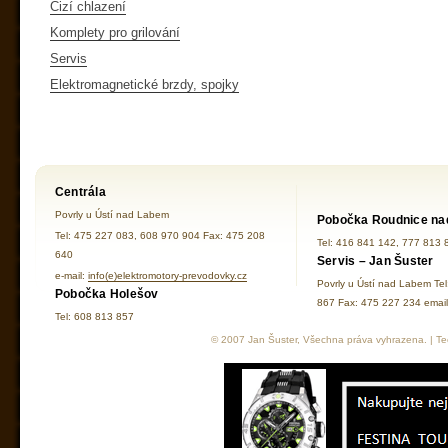
Cizí chlazení
Komplety pro grilování
Servis
Elektromagnetické brzdy, spojky
Centrála
Povrly u Ústí nad Labem
Pobočka Roudnice na
Tel: 475 227 083, 608 970 904 Fax: 475 208
Tel: 416 841 142, 777 813 
640
Servis – Jan Šuster
e-mail:
info(e)elektromotory-prevodovky.cz
Povrly u Ústí nad Labem Te
Pobočka Holešov
867 Fax: 475 227 234 ema
Tel: 608 813 857
© 2007 Jan Šuster, Všechna práva vyhrazena. | Tec