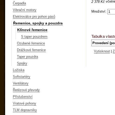
včetn
2 378 Kč
Čerpadla
Vibrační motory
Množství:
Elektroválce pro pohon pásů
Řemenice, spojky a pouzdra
Klínové řemenice
Tabulka vlast
S taper pouzdrem
Provedení (po
Ozubené řemenice
Drážkové řemenice
Vytisknout
|
Z
Taper pouzdra
Spojky
Ložiska
Softstartéry
Ventilátory
Řetězové převody
Příslušenství
Vratové pohony
TLM dopravníky