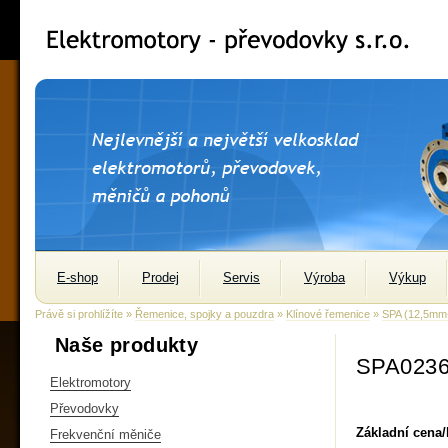
E-shop
Prodej
Servis
Výroba
Výkup
Právě si prohlížíte »
Řemenice, spojky a pouzdra
»
Klínové řemenice
»
SPA (12,5m
Naše produkty
SPA0236
Elektromotory
Převodovky
Základní cena
Frekvenční měniče