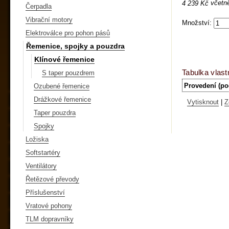
včetn
4 239 Kč
Čerpadla
Vibrační motory
Množství:
Elektroválce pro pohon pásů
Řemenice, spojky a pouzdra
Klínové řemenice
Tabulka vlast
S taper pouzdrem
Provedení (po
Ozubené řemenice
Drážkové řemenice
Vytisknout
|
Z
Taper pouzdra
Spojky
Ložiska
Softstartéry
Ventilátory
Řetězové převody
Příslušenství
Vratové pohony
TLM dopravníky