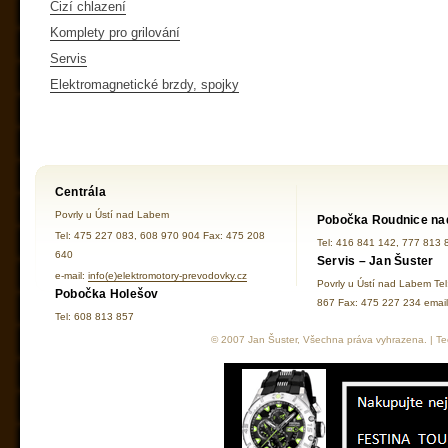
Cizí chlazení
Komplety pro grilování
Servis
Elektromagnetické brzdy, spojky
Centrála
Povrly u Ústí nad Labem
Pobočka Roudnice na
Tel: 475 227 083, 608 970 904 Fax: 475 208
Tel: 416 841 142, 777 813 
640
Servis – Jan Šuster
e-mail:
info(e)elektromotory-prevodovky.cz
Povrly u Ústí nad Labem Te
Pobočka Holešov
867 Fax: 475 227 234 ema
Tel: 608 813 857
© 2007 Jan Šuster, Všechna práva vyhrazena. | Tec