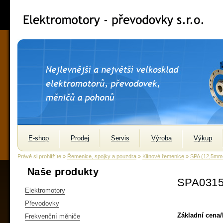
E-shop
Prodej
Servis
Výroba
Výkup
Právě si prohlížíte »
Řemenice, spojky a pouzdra
»
Klínové řemenice
»
SPA (12,5m
Naše produkty
SPA0315
Elektromotory
Převodovky
Základní cena
Frekvenční měniče