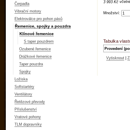
včetn
3 993 Kč
Čerpadla
Vibrační motory
Množství:
Elektroválce pro pohon pásů
Řemenice, spojky a pouzdra
Klínové řemenice
Tabulka vlast
S taper pouzdrem
Provedení (po
Ozubené řemenice
Drážkové řemenice
Vytisknout
|
Z
Taper pouzdra
Spojky
Ložiska
Softstartéry
Ventilátory
Řetězové převody
Příslušenství
Vratové pohony
TLM dopravníky