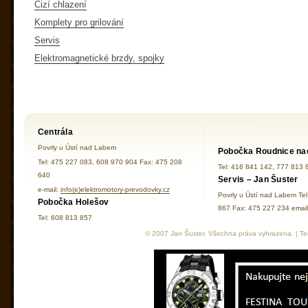
Cizí chlazení
Komplety pro grilování
Servis
Elektromagnetické brzdy, spojky
Centrála
Povrly u Ústí nad Labem
Pobočka Roudnice na
Tel: 475 227 083, 608 970 904 Fax: 475 208
Tel: 416 841 142, 777 813 
640
Servis – Jan Šuster
e-mail:
info(e)elektromotory-prevodovky.cz
Povrly u Ústí nad Labem Te
Pobočka Holešov
867 Fax: 475 227 234 ema
Tel: 608 813 857
© 2007 Jan Šuster, Všechna práva vyhrazena. | Tec