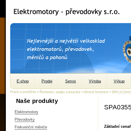
E-shop
Prodej
Servis
Výroba
Výkup
Právě si prohlížíte »
Řemenice, spojky a pouzdra
»
Klínové řemenice
»
SPA (12,5m
Naše produkty
SPA0355
Elektromotory
Převodovky
Základní cena
Frekvenční měniče