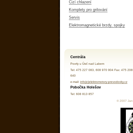
Cizí chlazení
Komplety pro grilování
Servis
Elektromagnetické brzdy, spojky
Centrála
Povrly u Ústí nad Labem
Tel: 475 227 083, 608 970 904 Fax: 475 208
640
e-mail:
info(e)elektromotory-prevodovky.cz
Pobočka Holešov
Tel: 608 813 857
© 2007 Jan 