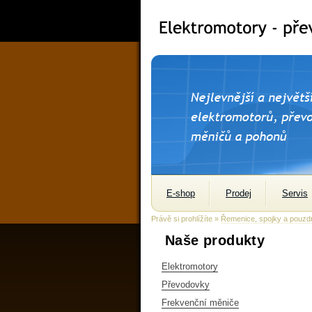
E-shop
Prodej
Servis
Právě si prohlížíte »
Řemenice, spojky a pouzd
Naše produkty
Elektromotory
Převodovky
Frekvenční měniče