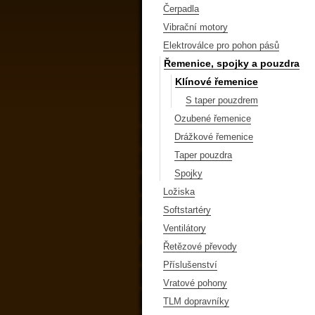
Čerpadla
Vibrační motory
Elektroválce pro pohon pásů
Řemenice, spojky a pouzdra
Klínové řemenice
S taper pouzdrem
Ozubené řemenice
Drážkové řemenice
Taper pouzdra
Spojky
Ložiska
Softstartéry
Ventilátory
Řetězové převody
Příslušenství
Vratové pohony
TLM dopravníky