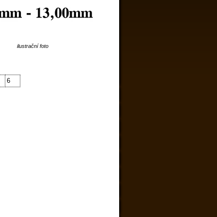
ilustrační foto
6