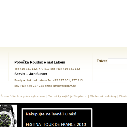
Fráze:
Pobočka Roudnice nad Labem
Tel: 416 841 142, 777 813 855 Fax: 416 841 142
Servis – Jan Šuster
Povrly u Ústí nad Labem Tel: 475 227 001, 777 813
867 Fax: 475 227 234 email: nmp@seznam.cz
Šuster, Všechna práva vyhrazena. | Technicky zajišťuje
Simplia.cz
. |
Obchodní podmínky
|
Záruč