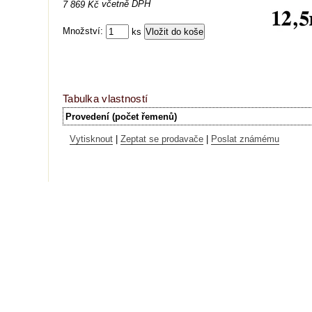
včetně DPH
7 869 Kč
Množství:
ks
Tabulka vlastností
Provedení (počet řemenů)
Vytisknout
|
Zeptat se prodavače
|
Poslat známému