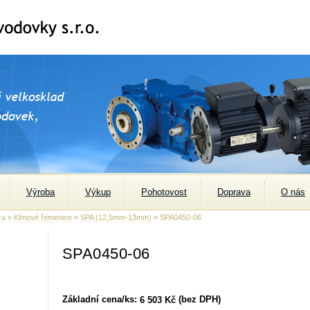
Výroba
Výkup
Pohotovost
Doprava
O nás
ra
»
Klínové řemenice
»
SPA (12,5mm-13mm)
» SPA0450-06
SPA0450-06
Základní cena/ks:
(bez DPH)
6 503 Kč