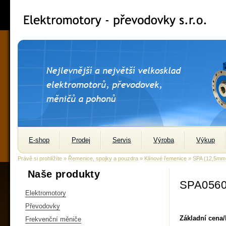
E-shop
Prodej
Servis
Výroba
Výkup
Právě si prohlížíte »
Řemenice, spojky a pouzdra
»
Klínové řemenice
»
SPA (12,5m
Naše produkty
SPA0560
Elektromotory
Převodovky
Základní cena
Frekvenční měniče