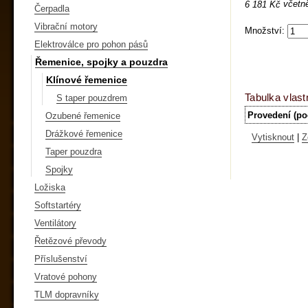
včetn
6 181 Kč
Čerpadla
Vibrační motory
Množství:
Elektroválce pro pohon pásů
Řemenice, spojky a pouzdra
Klínové řemenice
Tabulka vlast
S taper pouzdrem
Provedení (po
Ozubené řemenice
Drážkové řemenice
Vytisknout
|
Z
Taper pouzdra
Spojky
Ložiska
Softstartéry
Ventilátory
Řetězové převody
Příslušenství
Vratové pohony
TLM dopravníky