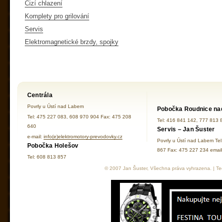
Cizí chlazení
Komplety pro grilování
Servis
Elektromagnetické brzdy, spojky
Centrála
Povrly u Ústí nad Labem
Pobočka Roudnice na
Tel: 475 227 083, 608 970 904 Fax: 475 208
Tel: 416 841 142, 777 813 
640
Servis – Jan Šuster
e-mail:
info(e)elektromotory-prevodovky.cz
Povrly u Ústí nad Labem Te
Pobočka Holešov
867 Fax: 475 227 234 ema
Tel: 608 813 857
© 2007 Jan Šuster, Všechna práva vyhrazena. | Tec