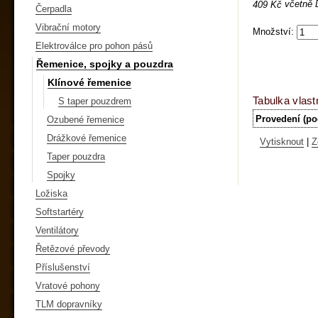
včetně
409 Kč
Čerpadla
Vibrační motory
Množství:
Elektroválce pro pohon pásů
Řemenice, spojky a pouzdra
Klínové řemenice
Tabulka vlast
S taper pouzdrem
Provedení (po
Ozubené řemenice
Drážkové řemenice
Vytisknout
|
Z
Taper pouzdra
Spojky
Ložiska
Softstartéry
Ventilátory
Řetězové převody
Příslušenství
Vratové pohony
TLM dopravníky