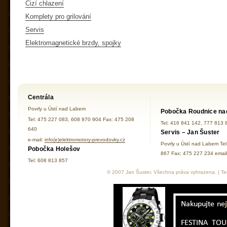
Cizí chlazení
Komplety pro grilování
Servis
Elektromagnetické brzdy, spojky
Centrála
Povrly u Ústí nad Labem
Pobočka Roudnice na
Tel: 475 227 083, 608 970 904 Fax: 475 208
Tel: 416 841 142, 777 813 
640
Servis – Jan Šuster
e-mail:
info(e)elektromotory-prevodovky.cz
Povrly u Ústí nad Labem Te
Pobočka Holešov
867 Fax: 475 227 234 ema
Tel: 608 813 857
© 2007 Jan Šuster, Všechna práva vyhrazena. | Tec