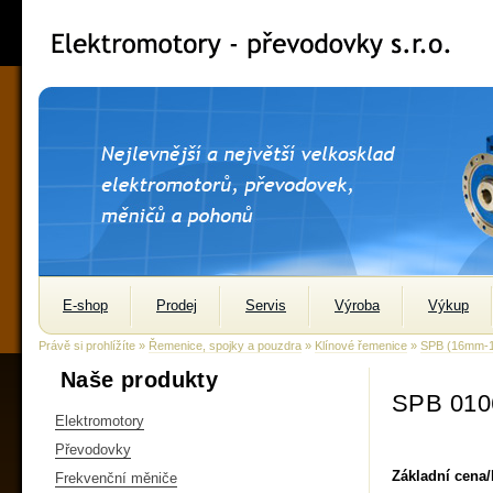
E-shop
Prodej
Servis
Výroba
Výkup
Právě si prohlížíte »
Řemenice, spojky a pouzdra
»
Klínové řemenice
»
SPB (16mm-
Naše produkty
SPB 010
Elektromotory
Převodovky
Základní cena
Frekvenční měniče