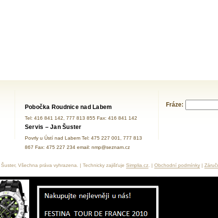
Fráze:
Pobočka Roudnice nad Labem
Tel: 416 841 142, 777 813 855 Fax: 416 841 142
Servis – Jan Šuster
Povrly u Ústí nad Labem Tel: 475 227 001, 777 813
867 Fax: 475 227 234 email: nmp@seznam.cz
Šuster, Všechna práva vyhrazena. | Technicky zajišťuje
Simplia.cz
. |
Obchodní podmínky
|
Záruč