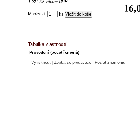
včetně DPH
1 271 Kč
Množství:
ks
Tabulka vlastností
Provedení (počet řemenů)
Vytisknout
|
Zeptat se prodavače
|
Poslat známému