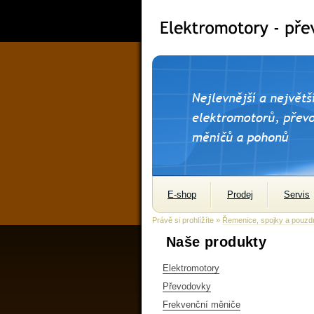
E-shop
Prodej
Servis
Právě si prohlížíte »
Řemenice, spojky a pouzd
Naše produkty
Elektromotory
Převodovky
Frekvenční měniče