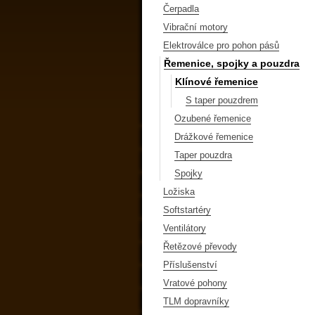
Čerpadla
Vibrační motory
Elektroválce pro pohon pásů
Řemenice, spojky a pouzdra
Klínové řemenice
S taper pouzdrem
Ozubené řemenice
Drážkové řemenice
Taper pouzdra
Spojky
Ložiska
Softstartéry
Ventilátory
Řetězové převody
Příslušenství
Vratové pohony
TLM dopravníky