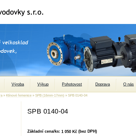
Výroba
Výkup
Pohotovost
Doprava
O nás
ra
»
Klínové řemenice
»
SPB (16mm-17mm)
» SPB 0140-04
SPB 0140-04
Základní cena/ks:
(bez DPH)
1 050 Kč