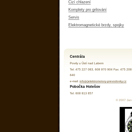
Cizí chlazení
Komplety pro grilování
Servis
Elektromagnetické brzdy, spojky
Centrála
Povrly u Ústí nad Labem
Tel: 475 227 083, 608 970 904 Fax: 475 208
640
e-mail:
info(e)elektromotory-prevodovky.cz
Pobočka Holešov
Tel: 608 813 857
© 2007 Jan 