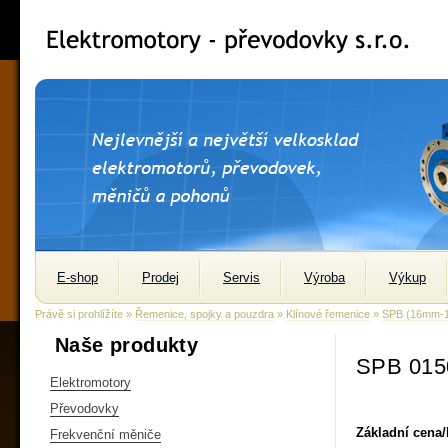
E-shop
Prodej
Servis
Výroba
Výkup
Právě si prohlížíte »
Řemenice, spojky a pouzdra
»
Klínové řemenice
»
SPB (16mm-
Naše produkty
SPB 015
Elektromotory
Převodovky
Základní cena
Frekvenční měniče