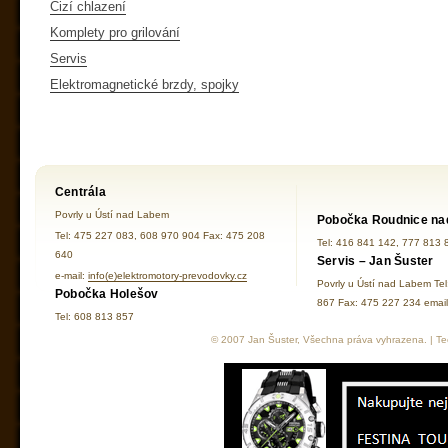
Cizí chlazení
Komplety pro grilování
Servis
Elektromagnetické brzdy, spojky
Centrála
Povrly u Ústí nad Labem
Pobočka Roudnice na
Tel: 475 227 083, 608 970 904 Fax: 475 208
Tel: 416 841 142, 777 813 
640
Servis – Jan Šuster
e-mail:
info(e)elektromotory-prevodovky.cz
Povrly u Ústí nad Labem Te
Pobočka Holešov
867 Fax: 475 227 234 ema
Tel: 608 813 857
© 2007 Jan Šuster, Všechna práva vyhrazena. | Tec