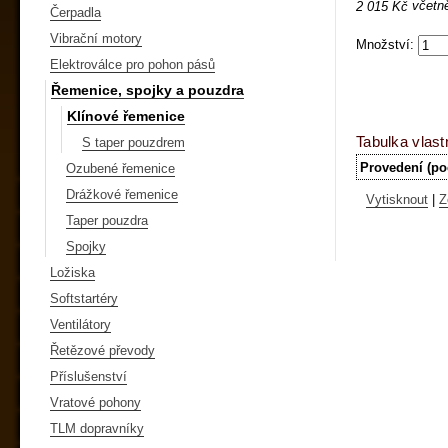
včetn
2 015 Kč
Čerpadla
Vibrační motory
Množství:
Elektroválce pro pohon pásů
Řemenice, spojky a pouzdra
Klínové řemenice
Tabulka vlast
S taper pouzdrem
Provedení (po
Ozubené řemenice
Drážkové řemenice
Vytisknout
|
Z
Taper pouzdra
Spojky
Ložiska
Softstartéry
Ventilátory
Řetězové převody
Příslušenství
Vratové pohony
TLM dopravníky