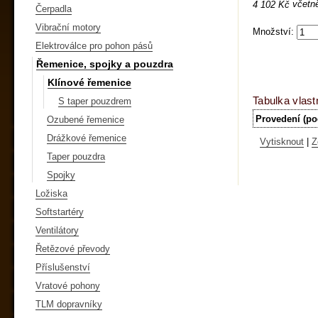
včetn
4 102 Kč
Čerpadla
Vibrační motory
Množství:
Elektroválce pro pohon pásů
Řemenice, spojky a pouzdra
Klínové řemenice
Tabulka vlast
S taper pouzdrem
Provedení (po
Ozubené řemenice
Drážkové řemenice
Vytisknout
|
Z
Taper pouzdra
Spojky
Ložiska
Softstartéry
Ventilátory
Řetězové převody
Příslušenství
Vratové pohony
TLM dopravníky