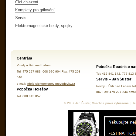
Cizí chlazení
Komplety pro grilování
Servis
Elektromagnetické brzdy, spojky
Centrála
Povrly u Ústí nad Labem
Pobočka Roudnice na
Tel: 475 227 083, 608 970 904 Fax: 475 208
Tel: 416 841 142, 777 813 
640
Servis – Jan Šuster
e-mail:
info(e)elektromotory-prevodovky.cz
Povrly u Ústí nad Labem Te
Pobočka Holešov
867 Fax: 475 227 234 ema
Tel: 608 813 857
© 2007 Jan Šuster, Všechna práva vyhrazena. | Tec