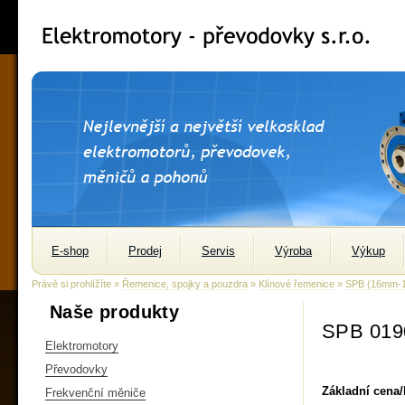
E-shop
Prodej
Servis
Výroba
Výkup
Právě si prohlížíte »
Řemenice, spojky a pouzdra
»
Klínové řemenice
»
SPB (16mm-
Naše produkty
SPB 019
Elektromotory
Převodovky
Základní cena
Frekvenční měniče