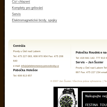
Cizí chlazení
Komplety pro grilování
Servis
Elektromagnetické brzdy, spojky
Centrála
Povrly u Ústí nad Labem
Pobočka Roudnice na
Tel: 475 227 083, 608 970 904 Fax: 475 208
Tel: 416 841 142, 777 813 
640
Servis – Jan Šuster
e-mail:
info(e)elektromotory-prevodovky.cz
Povrly u Ústí nad Labem Te
Pobočka Holešov
867 Fax: 475 227 234 ema
Tel: 608 813 857
© 2007 Jan Šuster, Všechna práva vyhrazena. | Tec