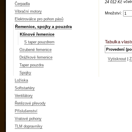
včet
24 012 Kč
Čerpadla
Vibrační motory
Množství:
Elektroválce pro pohon pásů
Řemenice, spojky a pouzdra
Klínové řemenice
Tabulka vlast
S taper pouzdrem
Provedení (po
Ozubené řemenice
Drážkové řemenice
Vytisknout
|
Z
Taper pouzdra
Spojky
Ložiska
Softstartéry
Ventilátory
Řetězové převody
Příslušenství
Vratové pohony
TLM dopravníky