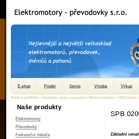
E-shop
Prodej
Servis
Výroba
Výkup
Právě si prohlížíte »
Řemenice, spojky a pouzdra
»
Klínové řemenice
»
SPB (16mm-
Naše produkty
SPB 020
Elektromotory
Převodovky
Základní cena
Frekvenční měniče