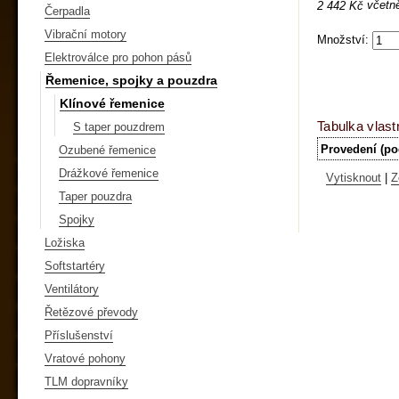
včetn
2 442 Kč
Čerpadla
Vibrační motory
Množství:
Elektroválce pro pohon pásů
Řemenice, spojky a pouzdra
Klínové řemenice
Tabulka vlast
S taper pouzdrem
Provedení (po
Ozubené řemenice
Drážkové řemenice
Vytisknout
|
Z
Taper pouzdra
Spojky
Ložiska
Softstartéry
Ventilátory
Řetězové převody
Příslušenství
Vratové pohony
TLM dopravníky