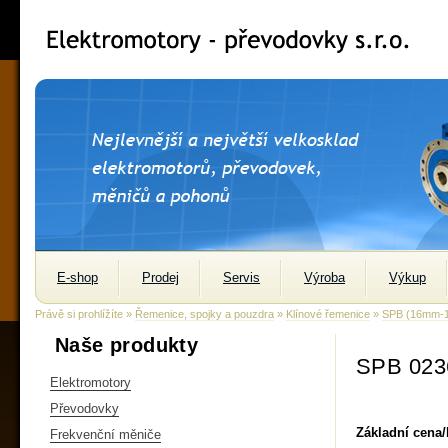
E-shop
Prodej
Servis
Výroba
Výkup
Právě si prohlížíte »
Řemenice, spojky a pouzdra
»
Klínové řemenice
»
SPB (16mm-
Naše produkty
SPB 023
Elektromotory
Převodovky
Základní cena
Frekvenční měniče