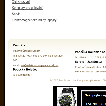
Cizí chlazení
Komplety pro grilování
Servis
Elektromagnetické brzdy, spojky
Centrála
Povrly u Ústí nad Labem
Pobočka Roudnice na
Tel: 475 227 083, 608 970 904 Fax: 475 208
Tel: 416 841 142, 777 813 
640
Servis – Jan Šuster
e-mail:
info(e)elektromotory-prevodovky.cz
Povrly u Ústí nad Labem Te
Pobočka Holešov
867 Fax: 475 227 234 ema
Tel: 608 813 857
© 2007 Jan Šuster, Všechna práva vyhrazena. | Tec