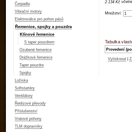
včetn
2 134 Kč
Čerpadla
Vibrační motory
Množství:
Elektroválce pro pohon pásů
Řemenice, spojky a pouzdra
Klínové řemenice
Tabulka vlast
S taper pouzdrem
Provedení (po
Ozubené řemenice
Drážkové řemenice
Vytisknout
|
Z
Taper pouzdra
Spojky
Ložiska
Softstartéry
Ventilátory
Řetězové převody
Příslušenství
Vratové pohony
TLM dopravníky