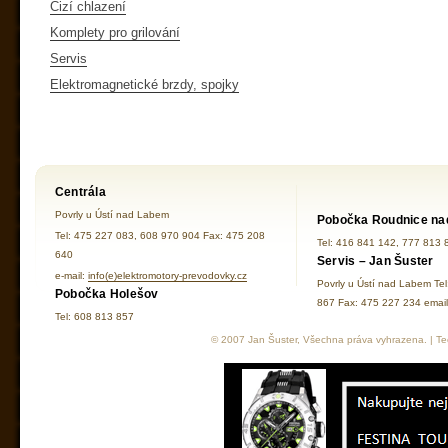
Cizí chlazení
Komplety pro grilování
Servis
Elektromagnetické brzdy, spojky
Centrála
Povrly u Ústí nad Labem
Pobočka Roudnice na
Tel: 475 227 083, 608 970 904 Fax: 475 208
Tel: 416 841 142, 777 813 
640
Servis – Jan Šuster
e-mail:
info(e)elektromotory-prevodovky.cz
Povrly u Ústí nad Labem Te
Pobočka Holešov
867 Fax: 475 227 234 ema
Tel: 608 813 857
© 2007 Jan Šuster, Všechna práva vyhrazena. | Tec