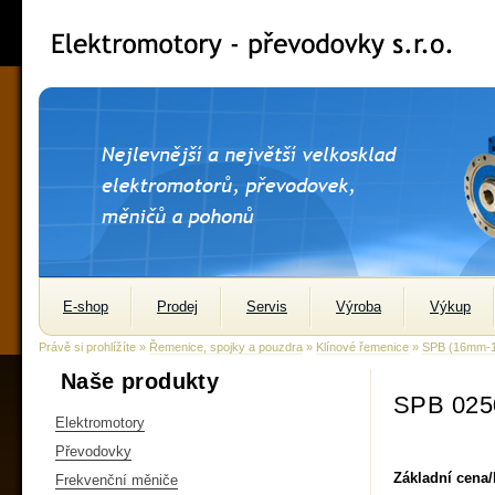
E-shop
Prodej
Servis
Výroba
Výkup
Právě si prohlížíte »
Řemenice, spojky a pouzdra
»
Klínové řemenice
»
SPB (16mm-
Naše produkty
SPB 025
Elektromotory
Převodovky
Základní cena
Frekvenční měniče