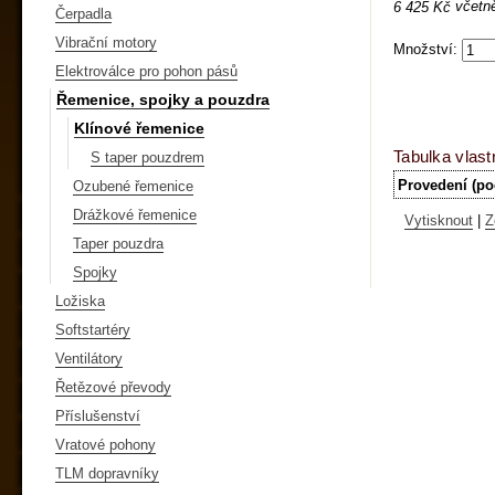
včetn
6 425 Kč
Čerpadla
Vibrační motory
Množství:
Elektroválce pro pohon pásů
Řemenice, spojky a pouzdra
Klínové řemenice
Tabulka vlast
S taper pouzdrem
Provedení (po
Ozubené řemenice
Drážkové řemenice
Vytisknout
|
Z
Taper pouzdra
Spojky
Ložiska
Softstartéry
Ventilátory
Řetězové převody
Příslušenství
Vratové pohony
TLM dopravníky