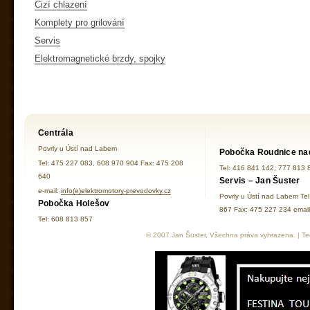
Cizí chlazení
Komplety pro grilování
Servis
Elektromagnetické brzdy, spojky
Centrála
Povrly u Ústí nad Labem
Pobočka Roudnice na
Tel: 475 227 083, 608 970 904 Fax: 475 208
Tel: 416 841 142, 777 813 
640
Servis – Jan Šuster
e-mail:
info(e)elektromotory-prevodovky.cz
Povrly u Ústí nad Labem Te
Pobočka Holešov
867 Fax: 475 227 234 ema
Tel: 608 813 857
© 2007 Jan Šuster, Všechna práva vyhrazena. | Tec