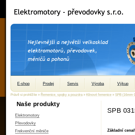
E-shop
Prodej
Servis
Výroba
Výkup
Právě si prohlížíte »
Řemenice, spojky a pouzdra
»
Klínové řemenice
»
SPB (16mm-
Naše produkty
SPB 031
Elektromotory
Převodovky
Základní cena
Frekvenční měniče