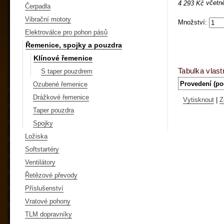
včetn
4 293 Kč
Čerpadla
Vibrační motory
Množství:
Elektroválce pro pohon pásů
Řemenice, spojky a pouzdra
Klínové řemenice
Tabulka vlast
S taper pouzdrem
Provedení (po
Ozubené řemenice
Drážkové řemenice
Vytisknout
|
Z
Taper pouzdra
Spojky
Ložiska
Softstartéry
Ventilátory
Řetězové převody
Příslušenství
Vratové pohony
TLM dopravníky