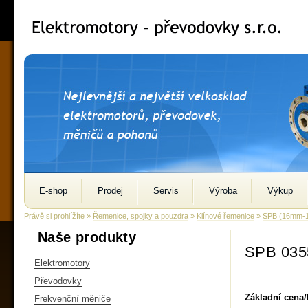
E-shop
Prodej
Servis
Výroba
Výkup
Právě si prohlížíte »
Řemenice, spojky a pouzdra
»
Klínové řemenice
»
SPB (16mm-
Naše produkty
SPB 035
Elektromotory
Převodovky
Základní cena
Frekvenční měniče