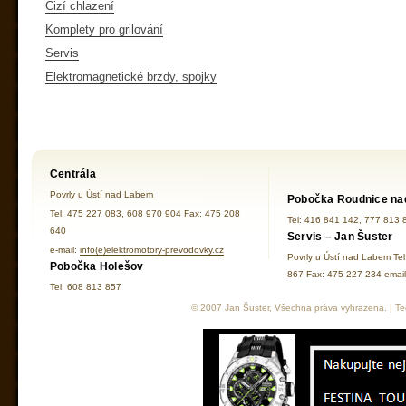
Cizí chlazení
Komplety pro grilování
Servis
Elektromagnetické brzdy, spojky
Centrála
Povrly u Ústí nad Labem
Pobočka Roudnice na
Tel: 475 227 083, 608 970 904 Fax: 475 208
Tel: 416 841 142, 777 813 
640
Servis – Jan Šuster
e-mail:
info(e)elektromotory-prevodovky.cz
Povrly u Ústí nad Labem Te
Pobočka Holešov
867 Fax: 475 227 234 ema
Tel: 608 813 857
© 2007 Jan Šuster, Všechna práva vyhrazena. | Tec