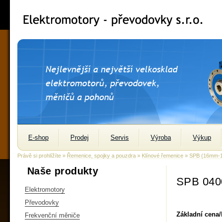
E-shop
Prodej
Servis
Výroba
Výkup
Právě si prohlížíte »
Řemenice, spojky a pouzdra
»
Klínové řemenice
»
SPB (16mm-
Naše produkty
SPB 040
Elektromotory
Převodovky
Základní cena
Frekvenční měniče