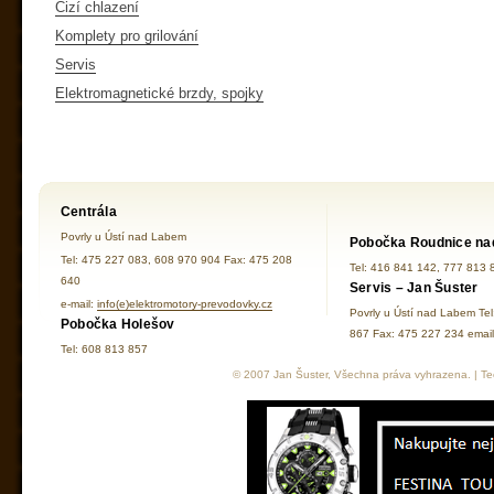
Cizí chlazení
Komplety pro grilování
Servis
Elektromagnetické brzdy, spojky
Centrála
Povrly u Ústí nad Labem
Pobočka Roudnice na
Tel: 475 227 083, 608 970 904 Fax: 475 208
Tel: 416 841 142, 777 813 
640
Servis – Jan Šuster
e-mail:
info(e)elektromotory-prevodovky.cz
Povrly u Ústí nad Labem Te
Pobočka Holešov
867 Fax: 475 227 234 ema
Tel: 608 813 857
© 2007 Jan Šuster, Všechna práva vyhrazena. | Tec