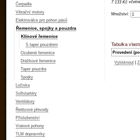
včetn
7 133 Kč
Čerpadla
Vibrační motory
Množství:
Elektroválce pro pohon pásů
Řemenice, spojky a pouzdra
Klínové řemenice
Tabulka vlast
S taper pouzdrem
Provedení (po
Ozubené řemenice
Drážkové řemenice
Vytisknout
|
Z
Taper pouzdra
Spojky
Ložiska
Softstartéry
Ventilátory
Řetězové převody
Příslušenství
Vratové pohony
TLM dopravníky