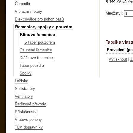
včetn
8 359 Kč
Čerpadla
Vibrační motory
Množství:
Elektroválce pro pohon pásů
Řemenice, spojky a pouzdra
Klínové řemenice
Tabulka vlast
S taper pouzdrem
Provedení (po
Ozubené řemenice
Drážkové řemenice
Vytisknout
|
Z
Taper pouzdra
Spojky
Ložiska
Softstartéry
Ventilátory
Řetězové převody
Příslušenství
Vratové pohony
TLM dopravníky