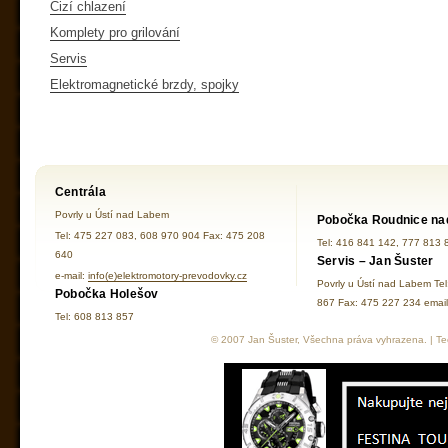
Cizí chlazení
Komplety pro grilování
Servis
Elektromagnetické brzdy, spojky
Centrála
Povrly u Ústí nad Labem
Pobočka Roudnice na
Tel: 475 227 083, 608 970 904 Fax: 475 208
Tel: 416 841 142, 777 813 
640
Servis – Jan Šuster
e-mail:
info(e)elektromotory-prevodovky.cz
Povrly u Ústí nad Labem Te
Pobočka Holešov
867 Fax: 475 227 234 ema
Tel: 608 813 857
© 2007 Jan Šuster, Všechna práva vyhrazena. | Tec