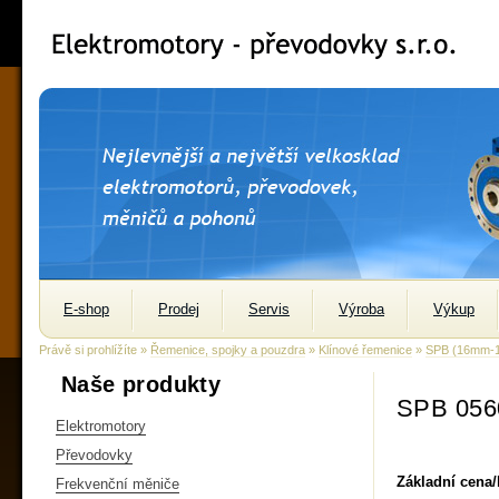
E-shop
Prodej
Servis
Výroba
Výkup
Právě si prohlížíte »
Řemenice, spojky a pouzdra
»
Klínové řemenice
»
SPB (16mm-
Naše produkty
SPB 056
Elektromotory
Převodovky
Základní cena
Frekvenční měniče