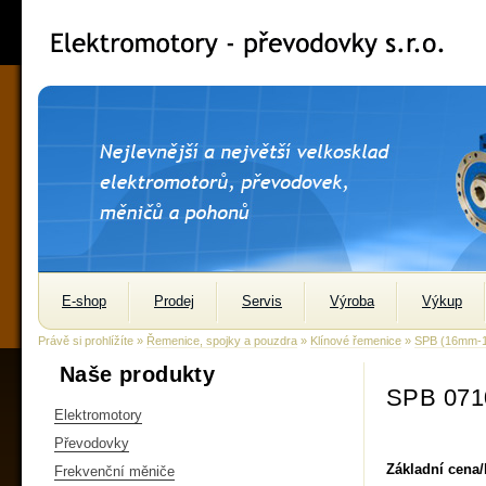
E-shop
Prodej
Servis
Výroba
Výkup
Právě si prohlížíte »
Řemenice, spojky a pouzdra
»
Klínové řemenice
»
SPB (16mm-
Naše produkty
SPB 071
Elektromotory
Převodovky
Základní cena
Frekvenční měniče