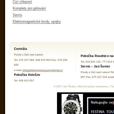
Cizí chlazení
Komplety pro grilování
Servis
Elektromagnetické brzdy, spojky
Centrála
Povrly u Ústí nad Labem
Pobočka Roudnice na
Tel: 475 227 083, 608 970 904 Fax: 475 208
Tel: 416 841 142, 777 813 
640
Servis – Jan Šuster
e-mail:
info(e)elektromotory-prevodovky.cz
Povrly u Ústí nad Labem Te
Pobočka Holešov
867 Fax: 475 227 234 ema
Tel: 608 813 857
© 2007 Jan Šuster, Všechna práva vyhrazena. | Tec