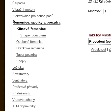
včet
13 431 Kč
Čerpadla
Vibrační motory
Množství:
Elektroválce pro pohon pásů
Řemenice, spojky a pouzdra
Klínové řemenice
Tabulka vlast
S taper pouzdrem
Provedení (po
Ozubené řemenice
Drážkové řemenice
Vytisknout
|
Z
Taper pouzdra
Spojky
Ložiska
Softstartéry
Ventilátory
Řetězové převody
Příslušenství
Vratové pohony
TLM dopravníky