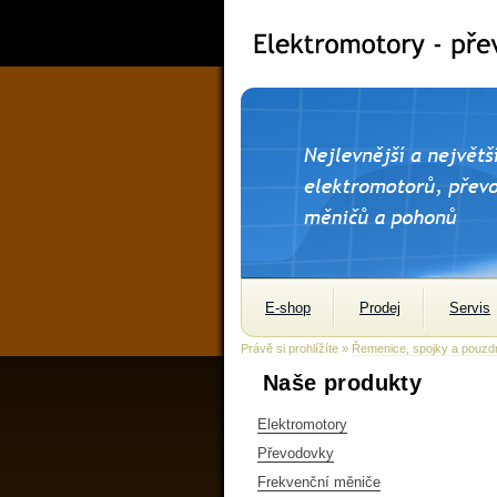
E-shop
Prodej
Servis
Právě si prohlížíte »
Řemenice, spojky a pouzd
Naše produkty
Elektromotory
Převodovky
Frekvenční měniče