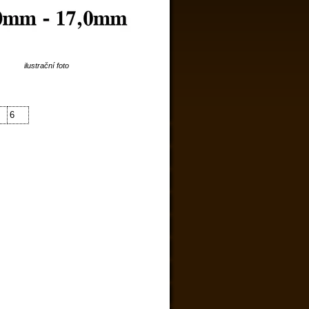
ilustrační foto
6