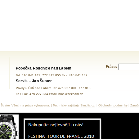
Fráze:
Pobočka Roudnice nad Labem
Tel: 416 841 142, 777 813 855 Fax: 416 841 142
Servis – Jan Šuster
Povrly u Ústí nad Labem Tel: 475 227 001, 777 813
867 Fax: 475 227 234 email: nmp@seznam.cz
Šuster, Všechna práva vyhrazena. | Technicky zajišťuje
Simplia.cz
. |
Obchodní podmínky
|
Záruč