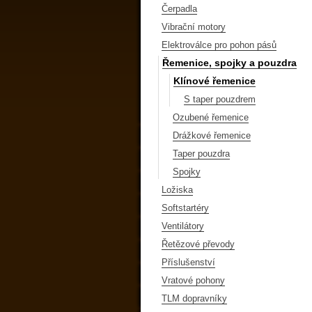
Čerpadla
Vibrační motory
Elektroválce pro pohon pásů
Řemenice, spojky a pouzdra
Klínové řemenice
S taper pouzdrem
Ozubené řemenice
Drážkové řemenice
Taper pouzdra
Spojky
Ložiska
Softstartéry
Ventilátory
Řetězové převody
Příslušenství
Vratové pohony
TLM dopravníky