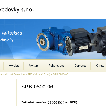
Výroba
Výkup
Pohotovost
Doprava
O nás
ra
»
Klínové řemenice
»
SPB (16mm-17mm)
» SPB 0800-06
SPB 0800-06
Základní cena/ks:
(bez DPH)
19 350 Kč