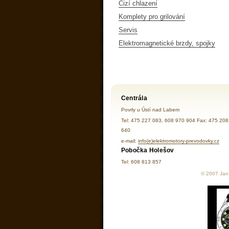
Cizí chlazení
Komplety pro grilování
Servis
Elektromagnetické brzdy, spojky
Centrála
Povrly u Ústí nad Labem
Tel: 475 227 083, 608 970 904 Fax: 475 208
640
e-mail:
info(e)elektromotory-prevodovky.cz
Pobočka Holešov
Tel: 608 813 857
© 2007 Jan 