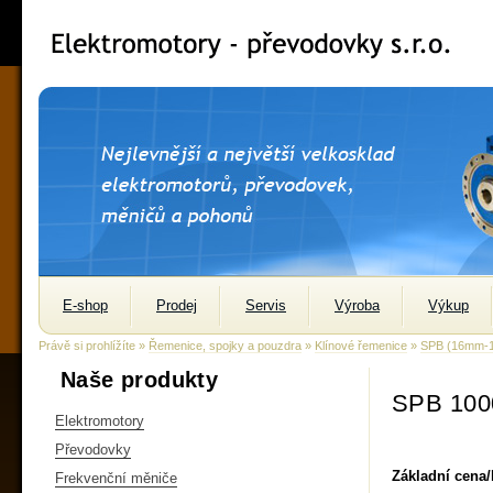
E-shop
Prodej
Servis
Výroba
Výkup
Právě si prohlížíte »
Řemenice, spojky a pouzdra
»
Klínové řemenice
»
SPB (16mm-
Naše produkty
SPB 100
Elektromotory
Převodovky
Základní cena
Frekvenční měniče