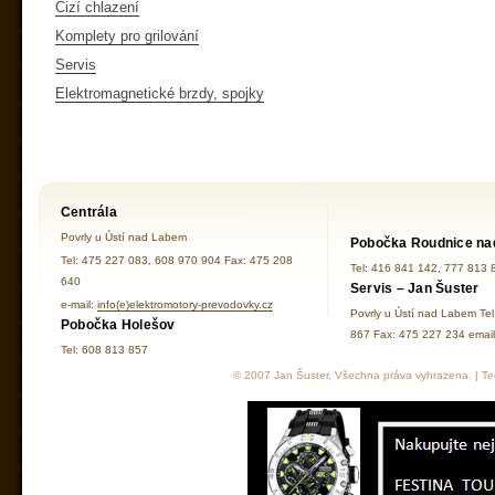
Cizí chlazení
Komplety pro grilování
Servis
Elektromagnetické brzdy, spojky
Centrála
Povrly u Ústí nad Labem
Pobočka Roudnice na
Tel: 475 227 083, 608 970 904 Fax: 475 208
Tel: 416 841 142, 777 813 
640
Servis – Jan Šuster
e-mail:
info(e)elektromotory-prevodovky.cz
Povrly u Ústí nad Labem Te
Pobočka Holešov
867 Fax: 475 227 234 ema
Tel: 608 813 857
© 2007 Jan Šuster, Všechna práva vyhrazena. | Tec