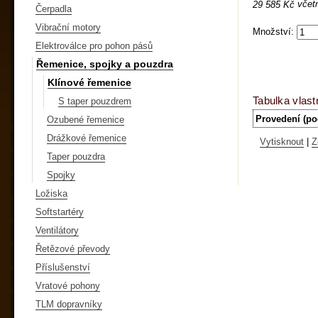
včet
29 585 Kč
Čerpadla
Vibrační motory
Množství:
Elektroválce pro pohon pásů
Řemenice, spojky a pouzdra
Klínové řemenice
Tabulka vlast
S taper pouzdrem
Provedení (po
Ozubené řemenice
Drážkové řemenice
Vytisknout
|
Z
Taper pouzdra
Spojky
Ložiska
Softstartéry
Ventilátory
Řetězové převody
Příslušenství
Vratové pohony
TLM dopravníky