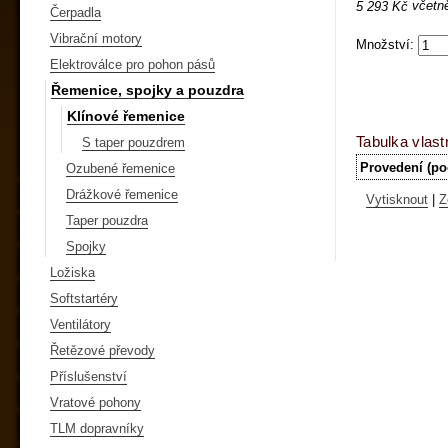
včetn
5 293 Kč
Čerpadla
Vibrační motory
Množství:
Elektroválce pro pohon pásů
Řemenice, spojky a pouzdra
Klínové řemenice
Tabulka vlast
S taper pouzdrem
Provedení (po
Ozubené řemenice
Drážkové řemenice
Vytisknout
|
Z
Taper pouzdra
Spojky
Ložiska
Softstartéry
Ventilátory
Řetězové převody
Příslušenství
Vratové pohony
TLM dopravníky