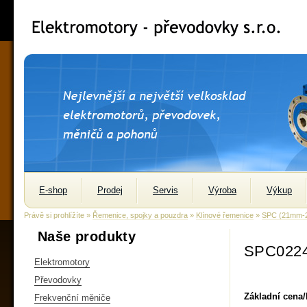
E-shop
Prodej
Servis
Výroba
Výkup
Právě si prohlížíte »
Řemenice, spojky a pouzdra
»
Klínové řemenice
»
SPC (21mm-
Naše produkty
SPC0224
Elektromotory
Převodovky
Základní cena
Frekvenční měniče