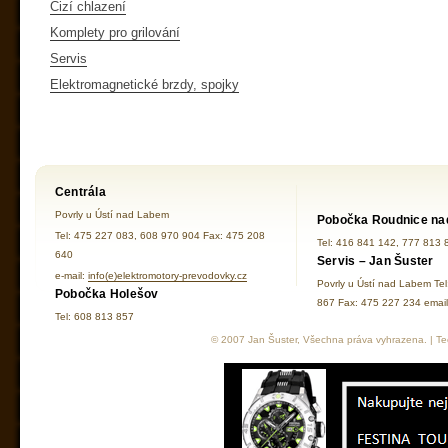
Cizí chlazení
Komplety pro grilování
Servis
Elektromagnetické brzdy, spojky
Centrála
Povrly u Ústí nad Labem
Pobočka Roudnice na
Tel: 475 227 083, 608 970 904 Fax: 475 208
Tel: 416 841 142, 777 813 
640
Servis – Jan Šuster
e-mail:
info(e)elektromotory-prevodovky.cz
Povrly u Ústí nad Labem Te
Pobočka Holešov
867 Fax: 475 227 234 ema
Tel: 608 813 857
© 2007 Jan Šuster, Všechna práva vyhrazena. | Tec