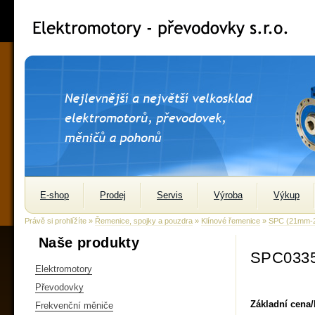
E-shop
Prodej
Servis
Výroba
Výkup
Právě si prohlížíte »
Řemenice, spojky a pouzdra
»
Klínové řemenice
»
SPC (21mm-
Naše produkty
SPC0335
Elektromotory
Převodovky
Základní cena
Frekvenční měniče