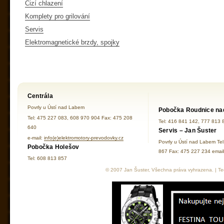
Cizí chlazení
Komplety pro grilování
Servis
Elektromagnetické brzdy, spojky
Centrála
Povrly u Ústí nad Labem
Pobočka Roudnice na
Tel: 475 227 083, 608 970 904 Fax: 475 208
Tel: 416 841 142, 777 813 
640
Servis – Jan Šuster
e-mail:
info(e)elektromotory-prevodovky.cz
Povrly u Ústí nad Labem Te
Pobočka Holešov
867 Fax: 475 227 234 ema
Tel: 608 813 857
© 2007 Jan Šuster, Všechna práva vyhrazena. | Tec