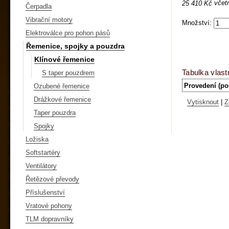
včet
25 410 Kč
Čerpadla
Vibrační motory
Množství:
Elektroválce pro pohon pásů
Řemenice, spojky a pouzdra
Klínové řemenice
Tabulka vlast
S taper pouzdrem
Provedení (po
Ozubené řemenice
Drážkové řemenice
Vytisknout
|
Z
Taper pouzdra
Spojky
Ložiska
Softstartéry
Ventilátory
Řetězové převody
Příslušenství
Vratové pohony
TLM dopravníky