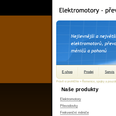
E-shop
Prodej
Servis
Právě si prohlížíte »
Řemenice, spojky a pouzd
Naše produkty
Elektromotory
Převodovky
Frekvenční měniče