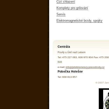
Cizí chlazení
Komplety pro grilování
Servis
Elektromagnetické brzdy, spojky
Centrála
Povrly u Ústí nad Labem
Tel: 475 227 083, 608 970 904 Fax: 475 208
640
e-mail:
info(e)elektromotory-prevodovky.cz
Pobočka Holešov
Tel: 608 813 857
© 2007 Jan 