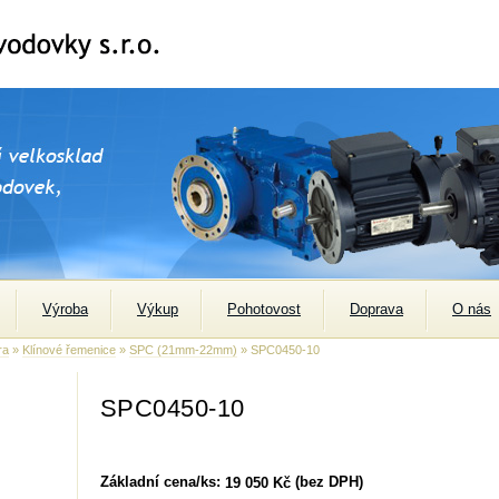
Výroba
Výkup
Pohotovost
Doprava
O nás
ra
»
Klínové řemenice
»
SPC (21mm-22mm)
» SPC0450-10
SPC0450-10
Základní cena/ks:
(bez DPH)
19 050 Kč