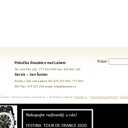
Fráze:
Pobočka Roudnice nad Labem
Tel: 416 841 142, 777 813 855 Fax: 416 841 142
Servis – Jan Šuster
Povrly u Ústí nad Labem Tel: 475 227 001, 777 813
867 Fax: 475 227 234 email: nmp@seznam.cz
Šuster, Všechna práva vyhrazena. | Technicky zajišťuje
Simplia.cz
. |
Obchodní podmínky
|
Záruč