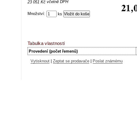
včetně DPH
23 051 Kč
Množství:
ks
Tabulka vlastností
Provedení (počet řemenů)
Vytisknout
|
Zeptat se prodavače
|
Poslat známému