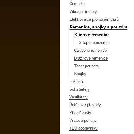
Čerpadla
Vibrační motory
Elektroválce pro pohon pásů
Řemenice, spojky a pouzdra
Klínové řemenice
S taper pouzdrem
Ozubené řemenice
Drážkové řemenice
Taper pouzdra
Spojky
Ložiska
Softstartéry
Ventilátory
Řetězové převody
Příslušenství
Vratové pohony
TLM dopravníky