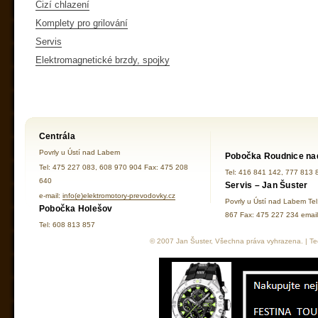
Cizí chlazení
Komplety pro grilování
Servis
Elektromagnetické brzdy, spojky
Centrála
Povrly u Ústí nad Labem
Pobočka Roudnice na
Tel: 475 227 083, 608 970 904 Fax: 475 208
Tel: 416 841 142, 777 813 
640
Servis – Jan Šuster
e-mail:
info(e)elektromotory-prevodovky.cz
Povrly u Ústí nad Labem Te
Pobočka Holešov
867 Fax: 475 227 234 ema
Tel: 608 813 857
© 2007 Jan Šuster, Všechna práva vyhrazena. | Tec