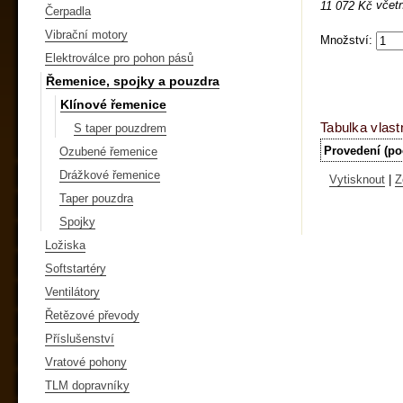
včet
11 072 Kč
Čerpadla
Vibrační motory
Množství:
Elektroválce pro pohon pásů
Řemenice, spojky a pouzdra
Klínové řemenice
Tabulka vlast
S taper pouzdrem
Provedení (po
Ozubené řemenice
Drážkové řemenice
Vytisknout
|
Z
Taper pouzdra
Spojky
Ložiska
Softstartéry
Ventilátory
Řetězové převody
Příslušenství
Vratové pohony
TLM dopravníky