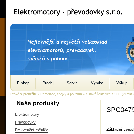
E-shop
Prodej
Servis
Výroba
Výkup
Právě si prohlížíte »
Řemenice, spojky a pouzdra
»
Klínové řemenice
»
SPC (21mm-
Naše produkty
SPC0475
Elektromotory
Převodovky
Základní cena
Frekvenční měniče