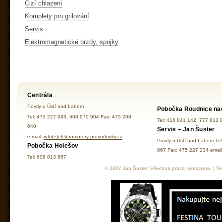
Cizí chlazení
Komplety pro grilování
Servis
Elektromagnetické brzdy, spojky
Centrála
Povrly u Ústí nad Labem
Pobočka Roudnice na
Tel: 475 227 083, 608 970 904 Fax: 475 208
Tel: 416 841 142, 777 813 
640
Servis – Jan Šuster
e-mail:
info(e)elektromotory-prevodovky.cz
Povrly u Ústí nad Labem Te
Pobočka Holešov
867 Fax: 475 227 234 ema
Tel: 608 813 857
© 2007 Jan Šuster, Všechna práva vyhrazena. | Tec