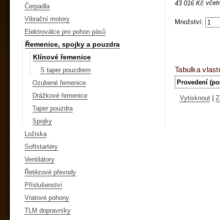
včet
43 016 Kč
Čerpadla
Vibrační motory
Množství:
Elektroválce pro pohon pásů
Řemenice, spojky a pouzdra
Klínové řemenice
Tabulka vlast
S taper pouzdrem
Provedení (po
Ozubené řemenice
Drážkové řemenice
Vytisknout
|
Z
Taper pouzdra
Spojky
Ložiska
Softstartéry
Ventilátory
Řetězové převody
Příslušenství
Vratové pohony
TLM dopravníky