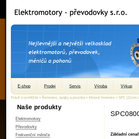
E-shop
Prodej
Servis
Výroba
Výkup
Právě si prohlížíte »
Řemenice, spojky a pouzdra
»
Klínové řemenice
»
SPC (21mm-
Naše produkty
SPC0800
Elektromotory
Převodovky
Základní cena
Frekvenční měniče