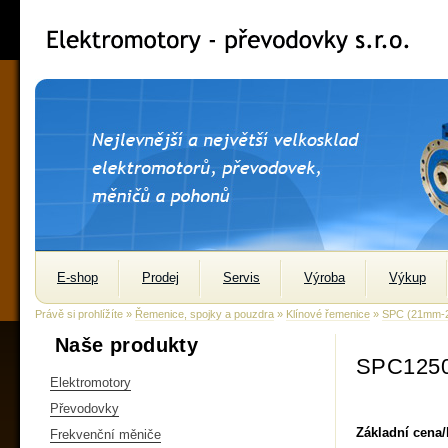
E-shop
Prodej
Servis
Výroba
Výkup
Právě si prohlížíte »
Řemenice, spojky a pouzdra
»
Klínové řemenice
»
SPC (21mm-
Naše produkty
SPC1250
Elektromotory
Převodovky
Základní cena
Frekvenční měniče