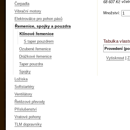
včet
68 607 Kč
Čerpadla
Vibrační motory
Množství:
Elektroválce pro pohon pásů
Řemenice, spojky a pouzdra
Klínové řemenice
Tabulka vlast
S taper pouzdrem
Provedení (po
Ozubené řemenice
Drážkové řemenice
Vytisknout
|
Z
Taper pouzdra
Spojky
Ložiska
Softstartéry
Ventilátory
Řetězové převody
Příslušenství
Vratové pohony
TLM dopravníky