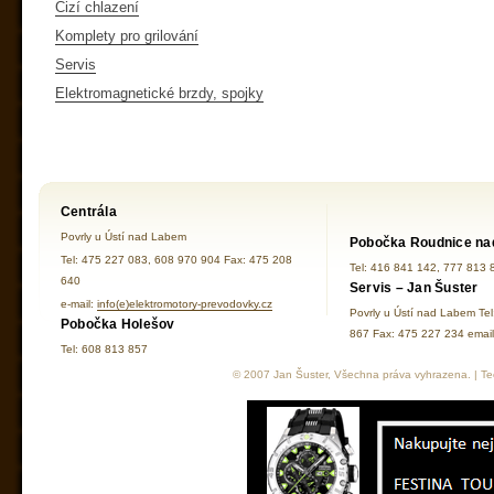
Cizí chlazení
Komplety pro grilování
Servis
Elektromagnetické brzdy, spojky
Centrála
Povrly u Ústí nad Labem
Pobočka Roudnice na
Tel: 475 227 083, 608 970 904 Fax: 475 208
Tel: 416 841 142, 777 813 
640
Servis – Jan Šuster
e-mail:
info(e)elektromotory-prevodovky.cz
Povrly u Ústí nad Labem Te
Pobočka Holešov
867 Fax: 475 227 234 ema
Tel: 608 813 857
© 2007 Jan Šuster, Všechna práva vyhrazena. | Tec