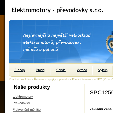
E-shop
Prodej
Servis
Výroba
Výkup
Právě si prohlížíte »
Řemenice, spojky a pouzdra
»
Klínové řemenice
»
SPC (21mm-
Naše produkty
SPC1250
Elektromotory
Převodovky
Základní cena
Frekvenční měniče