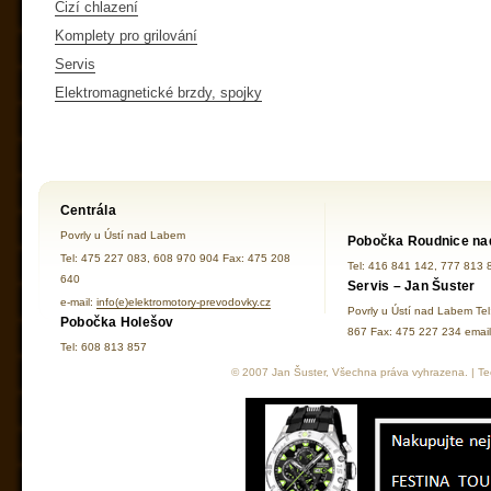
Cizí chlazení
Komplety pro grilování
Servis
Elektromagnetické brzdy, spojky
Centrála
Povrly u Ústí nad Labem
Pobočka Roudnice na
Tel: 475 227 083, 608 970 904 Fax: 475 208
Tel: 416 841 142, 777 813 
640
Servis – Jan Šuster
e-mail:
info(e)elektromotory-prevodovky.cz
Povrly u Ústí nad Labem Te
Pobočka Holešov
867 Fax: 475 227 234 ema
Tel: 608 813 857
© 2007 Jan Šuster, Všechna práva vyhrazena. | Tec