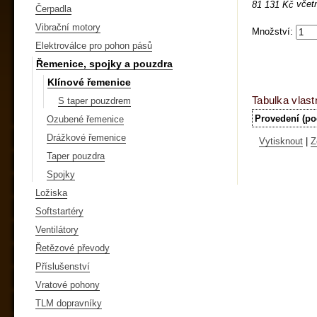
včet
81 131 Kč
Čerpadla
Vibrační motory
Množství:
Elektroválce pro pohon pásů
Řemenice, spojky a pouzdra
Klínové řemenice
Tabulka vlast
S taper pouzdrem
Provedení (po
Ozubené řemenice
Drážkové řemenice
Vytisknout
|
Z
Taper pouzdra
Spojky
Ložiska
Softstartéry
Ventilátory
Řetězové převody
Příslušenství
Vratové pohony
TLM dopravníky