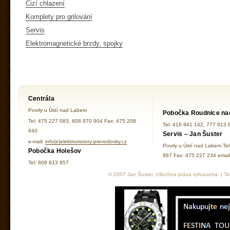
Cizí chlazení
Komplety pro grilování
Servis
Elektromagnetické brzdy, spojky
Centrála
Povrly u Ústí nad Labem
Pobočka Roudnice na
Tel: 475 227 083, 608 970 904 Fax: 475 208
Tel: 416 841 142, 777 813 
640
Servis – Jan Šuster
e-mail:
info(e)elektromotory-prevodovky.cz
Povrly u Ústí nad Labem Te
Pobočka Holešov
867 Fax: 475 227 234 ema
Tel: 608 813 857
© 2007 Jan Šuster, Všechna práva vyhrazena. | Tec