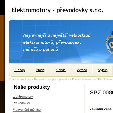
E-shop
Prodej
Servis
Výroba
Výkup
Právě si prohlížíte »
Řemenice, spojky a pouzdra
»
Klínové řemenice
»
SPZ (9,5mm
Naše produkty
SPZ 008
Elektromotory
Převodovky
Základní cena
Frekvenční měniče