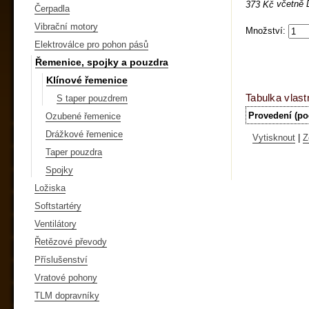
včetně
373 Kč
Čerpadla
Vibrační motory
Množství:
Elektroválce pro pohon pásů
Řemenice, spojky a pouzdra
Klínové řemenice
Tabulka vlast
S taper pouzdrem
Provedení (po
Ozubené řemenice
Drážkové řemenice
Vytisknout
|
Z
Taper pouzdra
Spojky
Ložiska
Softstartéry
Ventilátory
Řetězové převody
Příslušenství
Vratové pohony
TLM dopravníky