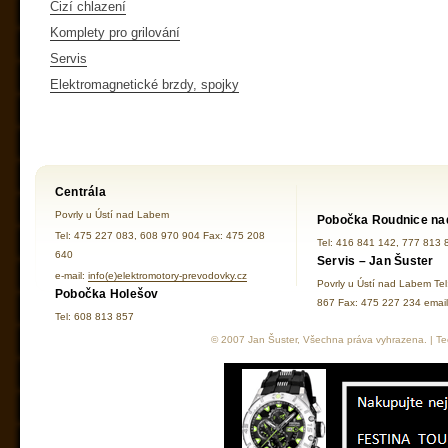
Cizí chlazení
Komplety pro grilování
Servis
Elektromagnetické brzdy, spojky
Centrála
Povrly u Ústí nad Labem
Pobočka Roudnice na
Tel: 475 227 083, 608 970 904 Fax: 475 208
Tel: 416 841 142, 777 813 
640
Servis – Jan Šuster
e-mail:
info(e)elektromotory-prevodovky.cz
Povrly u Ústí nad Labem Te
Pobočka Holešov
867 Fax: 475 227 234 ema
Tel: 608 813 857
© 2007 Jan Šuster, Všechna práva vyhrazena. | Tec