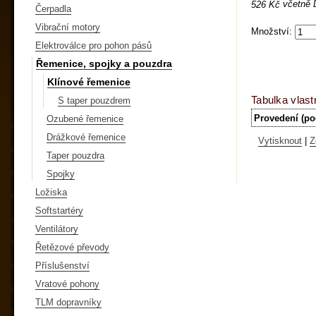
včetně
526 Kč
Čerpadla
Vibrační motory
Množství:
Elektroválce pro pohon pásů
Řemenice, spojky a pouzdra
Klínové řemenice
Tabulka vlast
S taper pouzdrem
Provedení (po
Ozubené řemenice
Drážkové řemenice
Vytisknout
|
Z
Taper pouzdra
Spojky
Ložiska
Softstartéry
Ventilátory
Řetězové převody
Příslušenství
Vratové pohony
TLM dopravníky