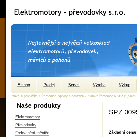
E-shop
Prodej
Servis
Výroba
Výkup
Právě si prohlížíte »
Řemenice, spojky a pouzdra
»
Klínové řemenice
»
SPZ (9,5mm
Naše produkty
SPZ 009
Elektromotory
Převodovky
Základní cena
Frekvenční měniče