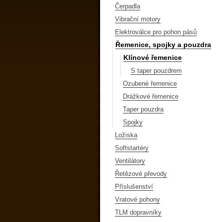
Čerpadla
Vibrační motory
Elektroválce pro pohon pásů
Řemenice, spojky a pouzdra
Klínové řemenice
S taper pouzdrem
Ozubené řemenice
Drážkové řemenice
Taper pouzdra
Spojky
Ložiska
Softstartéry
Ventilátory
Řetězové převody
Příslušenství
Vratové pohony
TLM dopravníky