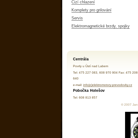
Cizí chlazení
Komplety pro grilování
Servis
Elektromagnetické brzdy, spojky
Centrála
Povrly u Ústí nad Labem
Tel: 475 227 083, 608 970 904 Fax: 475 208
640
e-mail:
info(e)elektromotory-prevodovky.cz
Pobočka Holešov
Tel: 608 813 857
© 2007 Jan 