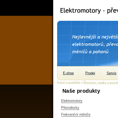
E-shop
Prodej
Servis
Právě si prohlížíte »
Řemenice, spojky a pouzd
Naše produkty
Elektromotory
Převodovky
Frekvenční měniče