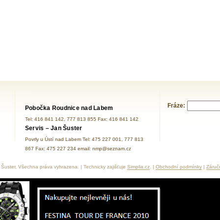
Fráze:
Pobočka Roudnice nad Labem
Tel: 416 841 142, 777 813 855 Fax: 416 841 142
Servis – Jan Šuster
Povrly u Ústí nad Labem Tel: 475 227 001, 777 813
867 Fax: 475 227 234 email: nmp@seznam.cz
Šuster, Všechna práva vyhrazena. | Technicky zajišťuje
Simplia.cz
. |
Obchodní podmínky
|
Záruč