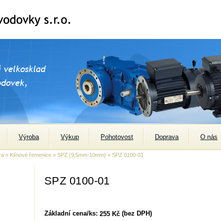
Výroba
Výkup
Pohotovost
Doprava
O nás
ra
»
Klínové řemenice
»
SPZ (9,5mm-10mm)
» SPZ 0100-01
SPZ 0100-01
Základní cena/ks:
(bez DPH)
255 Kč